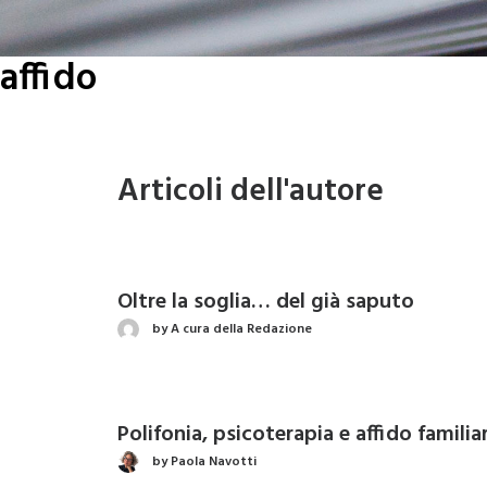
affido
Articoli dell'autore
Oltre la soglia… del già saputo
by A cura della Redazione
Polifonia, psicoterapia e affido familia
by Paola Navotti