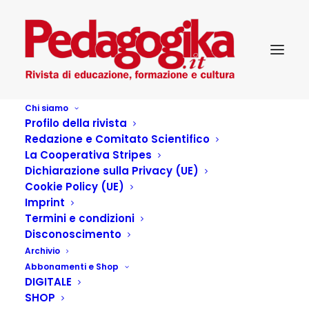
Chi siamo
Profilo della rivista
Redazione e Comitato Scientifico
La Cooperativa Stripes
Dichiarazione sulla Privacy (UE)
Cookie Policy (UE)
Pedagogika_IV_16-
Imprint
Termini e condizioni
Sapere, famiglia e
Disconoscimento
Archivio
insuccesso scolastico
Abbonamenti e Shop
DIGITALE
SHOP