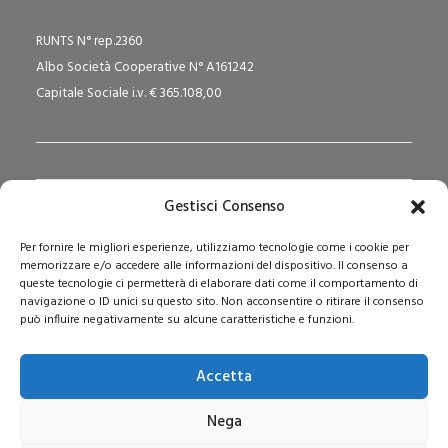
RUNTS N° rep.2360
Albo Società Cooperative N° A161242
Capitale Sociale i.v. € 365.108,00
Gestisci Consenso
Redazione Pedagogika.it e Sede Operativa
Per fornire le migliori esperienze, utilizziamo tecnologie come i cookie per
Via San Domenico Savio, 6 – 20017 Rho (MI)
memorizzare e/o accedere alle informazioni del dispositivo. Il consenso a
Reg. Tribunale: n. 187 del 29/03/97 | ISSN: 1593-2259
queste tecnologie ci permetterà di elaborare dati come il comportamento di
navigazione o ID unici su questo sito. Non acconsentire o ritirare il consenso
Web:
www.pedagogia.it
può influire negativamente su alcune caratteristiche e funzioni.
Accetta
Nega