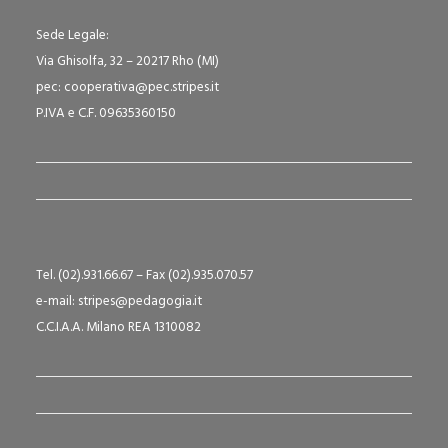
Sede Legale:
Via Ghisolfa, 32 – 20217 Rho (MI)
pec: cooperativa@pec.stripes.it
P.IVA e C.F. 09635360150
Tel. (02).931.66.67 – Fax (02).935.070.57
e-mail: stripes@pedagogia.it
C.C.I.A.A. Milano REA 1310082