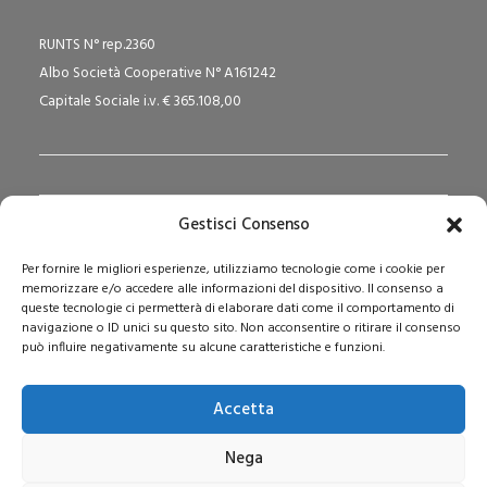
RUNTS N° rep.2360
Albo Società Cooperative N° A161242
Capitale Sociale i.v. € 365.108,00
Gestisci Consenso
Redazione Pedagogika.it e Sede Operativa
Per fornire le migliori esperienze, utilizziamo tecnologie come i cookie per
Via San Domenico Savio, 6 – 20017 Rho (MI)
memorizzare e/o accedere alle informazioni del dispositivo. Il consenso a
Reg. Tribunale: n. 187 del 29/03/97 | ISSN: 1593-2259
queste tecnologie ci permetterà di elaborare dati come il comportamento di
navigazione o ID unici su questo sito. Non acconsentire o ritirare il consenso
Web:
www.pedagogia.it
può influire negativamente su alcune caratteristiche e funzioni.
Accetta
Nega