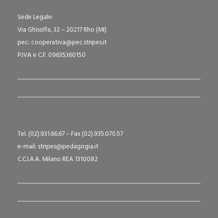
Sede Legale:
Via Ghisolfa, 32 – 20217 Rho (MI)
pec: cooperativa@pec.stripes.it
P.IVA e C.F. 09635360150
Tel. (02).931.66.67 – Fax (02).935.070.57
e-mail: stripes@pedagogia.it
C.C.I.A.A. Milano REA 1310082