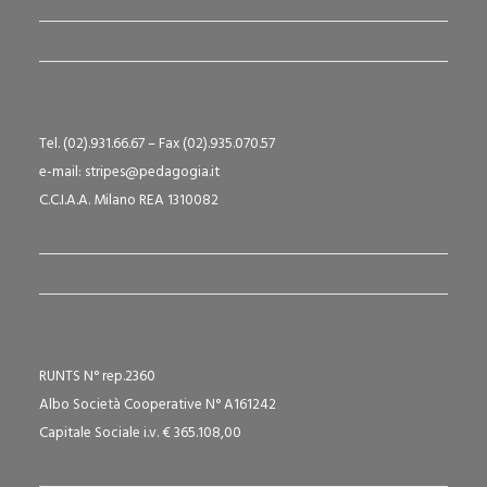
Tel. (02).931.66.67 – Fax (02).935.070.57
e-mail: stripes@pedagogia.it
C.C.I.A.A. Milano REA 1310082
RUNTS N° rep.2360
Albo Società Cooperative N° A161242
Capitale Sociale i.v. € 365.108,00