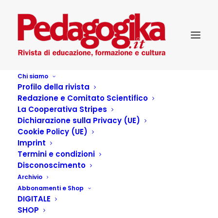
Chi siamo
Profilo della rivista
Redazione e Comitato Scientifico
Pedagogika_X_4-Diversioni
La Cooperativa Stripes
Dichiarazione sulla Privacy (UE)
Cookie Policy (UE)
Imprint
Termini e condizioni
Articoli dell'autore
Disconoscimento
Archivio
Abbonamenti e Shop
DIGITALE
SHOP
Articolo vuoto di Pedagogika_X_4-