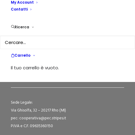
My Account
Diversioni
Contatti
by Pedagogika.it
Ricerca
Carrello
Il tuo carrello è vuoto.
Sede Legale:
Via Ghisolfa, 32 – 20217 Rho (MI)
pec: cooperativa@pec.stripes.it
P.IVA e C.F. 09635360150