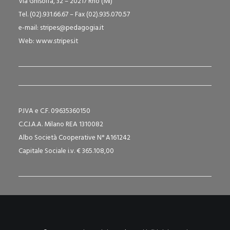
Via Ghisolfa, 32 – 20217 Rho (MI)
Tel. (02).931.66.67 – Fax (02).935.070.57
e-mail:
stripes@pedagogia.it
Web:
www.stripes.it
P.IVA e C.F. 09635360150
C.C.I.A.A. Milano REA 1310082
Albo Società Cooperative N° A161242
Capitale Sociale i.v. € 365.108,00