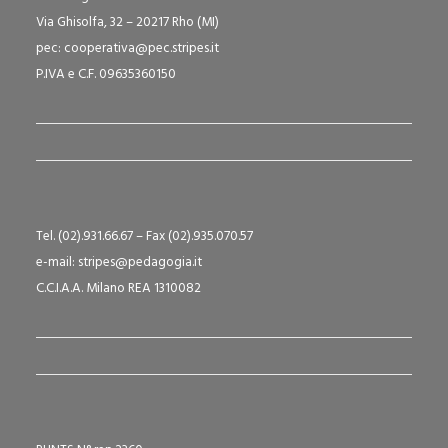
Via Ghisolfa, 32 – 20217 Rho (MI)
pec: cooperativa@pec.stripes.it
P.IVA e C.F. 09635360150
Tel. (02).931.66.67 – Fax (02).935.070.57
e-mail: stripes@pedagogia.it
C.C.I.A.A. Milano REA 1310082