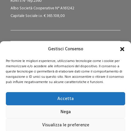
RUNTS N° rep.2360
Albo Società Cooperative N° A161242
Capitale Sociale i.v. € 365.108,00
Gestisci Consenso
Redazione Pedagogika.it e Sede Operativa
Per fornire le migliori esperienze, utilizziamo tecnologie come i cookie per
Via San Domenico Savio, 6 – 20017 Rho (MI)
memorizzare e/o accedere alle informazioni del dispositivo. Il consenso a
Reg. Tribunale: n. 187 del 29/03/97 | ISSN: 1593-2259
queste tecnologie ci permetterà di elaborare dati come il comportamento di
navigazione o ID unici su questo sito. Non acconsentire o ritirare il consenso
Web:
www.pedagogia.it
può influire negativamente su alcune caratteristiche e funzioni.
Accetta
Nega
Visualizza le preferenze
© 2026 Pedagogia.it. Tutti i diritti riservati