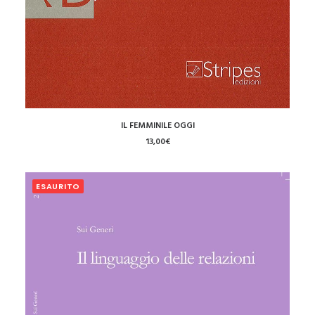
AGGIUNGI AL CARRELLO
IL FEMMINILE OGGI
13,00
€
ESAURITO