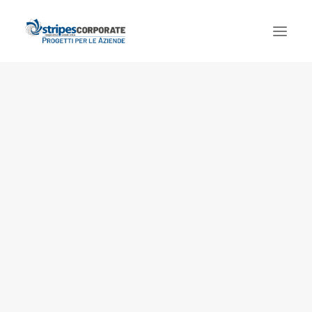
Chi siamo
Welfare aziendale
Eventi e comunicazione
Formazione e consulenza
Corporate social responsibility
Privacy Policy
Cookie Policy
Contatti
Cookie Policy (UE)
Dichiarazione sulla Privacy (UE)
Imprint
Disconoscimento
Ricerca
Login / Register