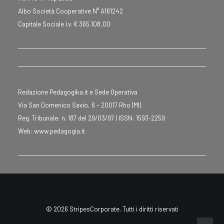
Albo Società Cooperative N° A161242
Capitale Sociale i.v. € 365.108,00
Redazione Pedagogika.it e Sede Operativa
Via San Domenico Savio, 6 – 20017 Rho (MI)
Reg. Tribunale: n. 187 del 29/03/97 | ISSN: 1593-2259
Web:
www.pedagogia.it
© 2026 StripesCorporate. Tutti i diritti riservati