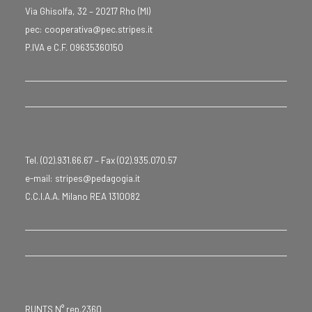
Via Ghisolfa, 32 – 20217 Rho (MI)
pec: cooperativa@pec.stripes.it
P.IVA e C.F. 09635360150
Tel. (02).931.66.67 – Fax (02).935.070.57
e-mail: stripes@pedagogia.it
C.C.I.A.A. Milano REA 1310082
RUNTS N° rep.2360