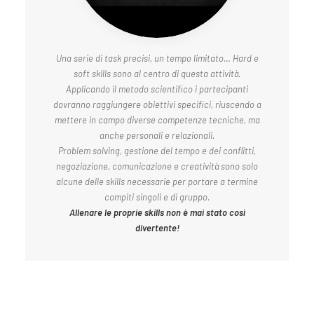
Una serie di task precisi, un tempo limitato… Hard e
soft skills sono al centro di questa attività.
Applicando il metodo scientifico i partecipanti
dovranno raggiungere obiettivi specifici, riuscendo a
mettere in campo diverse competenze tecniche, ma
anche personali e relazionali.
Problem solving, gestione del tempo e dei conflitti,
negoziazione, comunicazione e creatività sono solo
alcune delle skills necessarie per portare a termine
compiti singoli e di gruppo.
Allenare le proprie skills non è mai stato così
divertente!