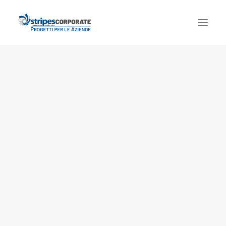
Chi siamo
Welfare aziendale
Eventi e comunicazione
Formazione e consulenza
Corporate social responsibility
Privacy Policy
Cookie Policy
Contatti
Cookie Policy (UE)
Dichiarazione sulla Privacy (UE)
Imprint
Disconoscimento
Ricerca
Login / Register