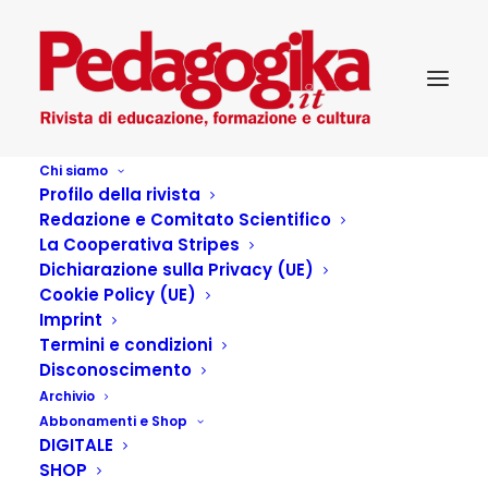
Chi siamo
Profilo della rivista
Redazione e Comitato Scientifico
La Cooperativa Stripes
Dichiarazione sulla Privacy (UE)
Cookie Policy (UE)
Piano di zona:
Imprint
Termini e condizioni
attrazione fatale?
Disconoscimento
Archivio
Abbonamenti e Shop
1 AGOSTO 2002
|
IN
PEDAGOGIKA_VI_4-SERVIZI E
DIGITALE
RIFORMA
|
BY
PEDAGOGIKA.IT
SHOP