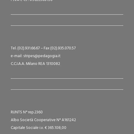
Tel. (02).931.66.67 – Fax (02).935.070.57
e-mail: stripes@pedagogia.it
C.C.I.A.A. Milano REA 1310082
RUNTS N° rep.2360
Albo Società Cooperative N° A161242
Capitale Sociale i.v. € 365.108,00