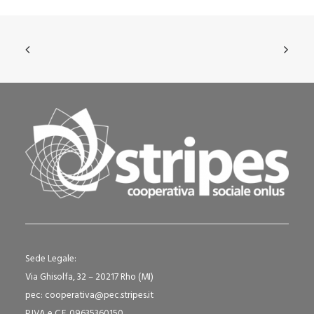
Sede Legale:
Via Ghisolfa, 32 – 20217 Rho (MI)
pec: cooperativa@pec.stripes.it
P.IVA e C.F. 09635360150