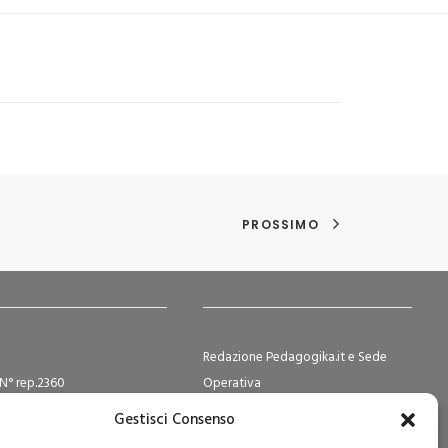
PROSSIMO
Redazione Pedagogika.it e Sede
N° rep.2360
Operativa
ocietà Cooperative N°
Via San Domenico Savio, 6 – 20017
Gestisci Consenso
2
Rho (MI)