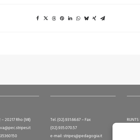
2 – 20217 Rho (MI)
Tel. (02).931.66.67 – Fax
RUNTS 
va@pec.stripes.it
(02).935.070.57
Albo S
9635360150
e-mail: stripes@pedagogia.it
A16124