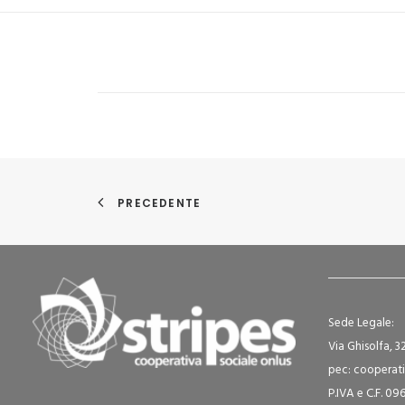
PRECEDENTE
Sede Legale:
Via Ghisolfa, 3
pec: cooperati
P.IVA e C.F. 0