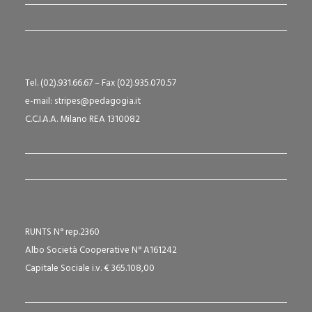
Tel. (02).931.66.67 – Fax (02).935.070.57
e-mail: stripes@pedagogia.it
C.C.I.A.A. Milano REA 1310082
RUNTS N° rep.2360
Albo Società Cooperative N° A161242
Capitale Sociale i.v. € 365.108,00