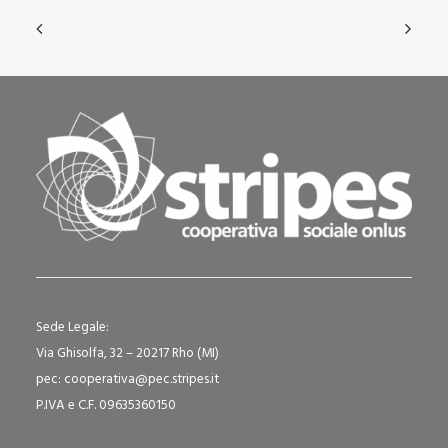
Sede Legale:
Via Ghisolfa, 32 – 20217 Rho (MI)
pec: cooperativa@pec.stripes.it
P.IVA e C.F. 09635360150