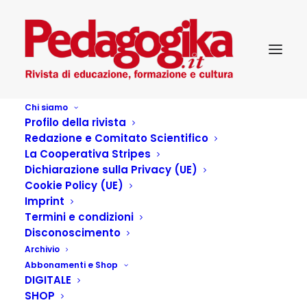
Chi siamo
Profilo della rivista
Redazione e Comitato Scientifico
La Cooperativa Stripes
Dichiarazione sulla Privacy (UE)
Cookie Policy (UE)
La memoria, la poesia
Imprint
Termini e condizioni
Disconoscimento
13 LUGLIO 2016
|
IN
PEDAGOGIKA_V_20-MEMORIE
Archivio
D'INFANZIA
|
BY
PEDAGOGIKA.IT
Abbonamenti e Shop
DIGITALE
pubblicato in: Schedario. Periodico quadrimestrale di
SHOP
letteratura giovanile, anno XLVI, n.2, maggio-agosto 1998