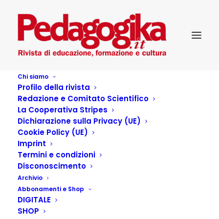
Chi siamo
Profilo della rivista
Redazione e Comitato Scientifico
Pedagogika_V_20-Memorie
La Cooperativa Stripes
Dichiarazione sulla Privacy (UE)
d’infanzia
Cookie Policy (UE)
Imprint
Termini e condizioni
Disconoscimento
Archivio
Articoli dell'autore
Abbonamenti e Shop
DIGITALE
SHOP