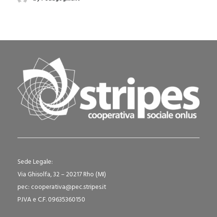
Sede Legale:
Via Ghisolfa, 32 – 20217 Rho (MI)
pec: cooperativa@pec.stripes.it
P.IVA e C.F. 09635360150