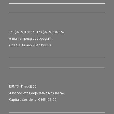
Tel. (02).931.66.67 – Fax (02).935.070.57
e-mail: stripes@pedagogia.it
C.C.I.A.A. Milano REA 1310082
RUNTS N° rep.2360
Albo Società Cooperative N° A161242
Capitale Sociale i.v. € 365.108,00