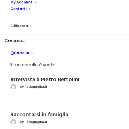
My Account
Un libro cos’è
Contatti
by Igor Guida
Ricerca
Editoriale
by Pedagogika.it
Carrello
Il tuo carrello è vuoto.
Intervista a Pietro Bertolini
by Pedagogika.it
Raccontarsi in famiglia
by Pedagogika.it