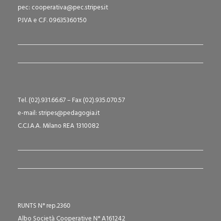
pec: cooperativa@pec.stripes.it
P.IVA e C.F. 09635360150
Tel. (02).931.66.67 – Fax (02).935.070.57
e-mail: stripes@pedagogia.it
C.C.I.A.A. Milano REA 1310082
RUNTS N° rep.2360
Albo Società Cooperative N° A161242