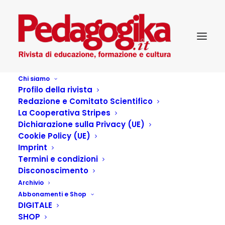
Chi siamo
Profilo della rivista
Redazione e Comitato Scientifico
La Cooperativa Stripes
Dichiarazione sulla Privacy (UE)
Cookie Policy (UE)
Appunti da un viaggio
Imprint
Termini e condizioni
tra le isole della
Disconoscimento
Archivio
memoria
Abbonamenti e Shop
DIGITALE
SHOP
13 LUGLIO 2016
|
IN
PEDAGOGIKA_V_20-MEMORIE