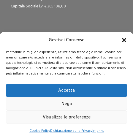
Capitale Sociale i.v. € 365.108,00
Gestisci Consenso
Redazione Pedagogika.it e Sede Operativa
Per fornire le migliori esperienze, utilizziamo tecnologie come i cookie per
Via San Domenico Savio, 6 – 20017 Rho (MI)
memorizzare e/o accedere alle informazioni del dispositivo. Il consenso a
Reg. Tribunale: n. 187 del 29/03/97 | ISSN: 1593-2259
queste tecnologie ci permetterà di elaborare dati come il comportamento di
navigazione o ID unici su questo sito. Non acconsentire o ritirare il consenso
Web:
www.pedagogia.it
può influire negativamente su alcune caratteristiche e funzioni.
Accetta
Nega
Visualizza le preferenze
© 2026 Pedagogia.it. Tutti i diritti riservati
Cookie Policy
Dichiarazione sulla Privacy
Imprint