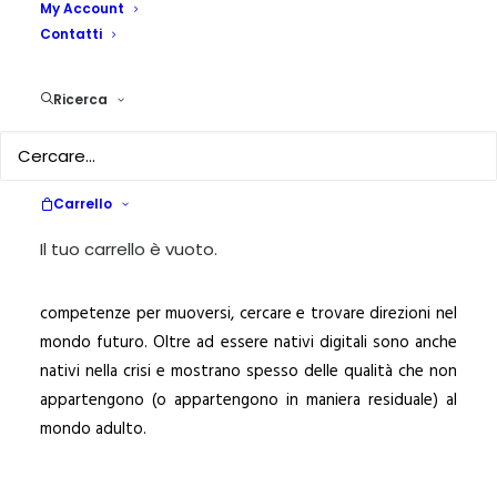
PEDAGOGIKA.IT
My Account
Contatti
ADOLESCENTI
Ricerca
ADOLESCENTI
In un periodo in cui tutto sta mutando, da come
comunichiamo, leggiamo, scriviamo, studiamo, a come
viaggiamo, da come facciamo amicizie, a come nascono
Carrello
amori, comunità e famiglie, ci rendiamo conto che gli
Il tuo carrello è vuoto.
interpreti più importanti di questo cambiamento sono gli
adolescenti (o molti di loro), che sembrano avere le
competenze per muoversi, cercare e trovare direzioni nel
mondo futuro. Oltre ad essere nativi digitali sono anche
nativi nella crisi e mostrano spesso delle qualità che non
appartengono (o appartengono in maniera residuale) al
mondo adulto.