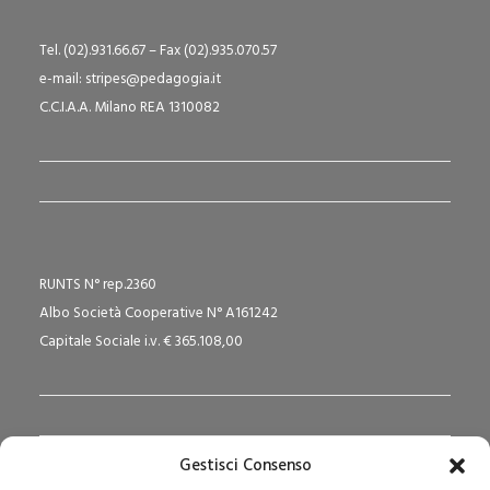
Tel. (02).931.66.67 – Fax (02).935.070.57
e-mail: stripes@pedagogia.it
C.C.I.A.A. Milano REA 1310082
RUNTS N° rep.2360
Albo Società Cooperative N° A161242
Capitale Sociale i.v. € 365.108,00
Gestisci Consenso