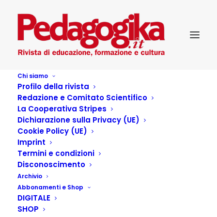
Chi siamo
Profilo della rivista
Redazione e Comitato Scientifico
La Cooperativa Stripes
Dichiarazione sulla Privacy (UE)
Cookie Policy (UE)
Imprint
Termini e condizioni
Disconoscimento
Archivio
Pedagogika.it – XVIII – 3
Abbonamenti e Shop
DIGITALE
SHOP
13 LUGLIO 2016
|
IN
ISTITUZIONALI
,
PEDAGOGIKA.IT
|
BY