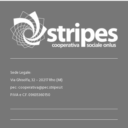
Sede Legale:
Via Ghisolfa, 32 – 20217 Rho (MI)
pec: cooperativa@pec.stripes.it
P.IVA e C.F. 09635360150