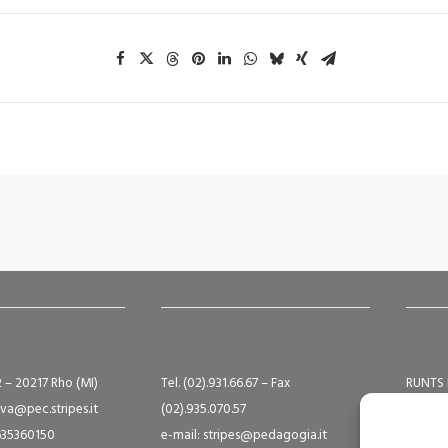
2 – 20217 Rho (MI)
Tel. (02).931.66.67 – Fax
RUNTS 
va@pec.stripes.it
(02).935.070.57
Albo S
9635360150
e-mail: stripes@pedagogia.it
A16124