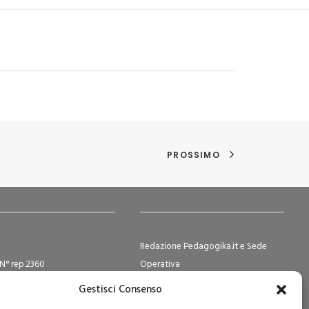
PROSSIMO
Redazione Pedagogika.it e Sede
N° rep.2360
Operativa
ocietà Cooperative N°
Via San Domenico Savio, 6 – 20017
Gestisci Consenso
2
Rho (MI)