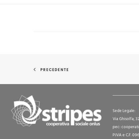
PRECEDENTE
Sede Legale:
Via Ghisolfa, 3
pec: cooperati
P.IVA e C.F. 0