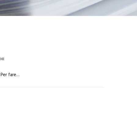
HI
. Per fare…