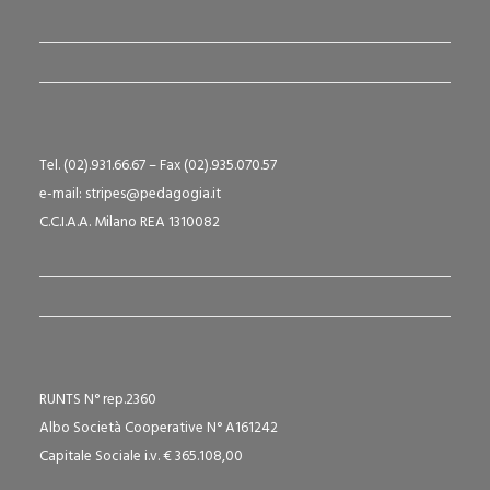
Tel. (02).931.66.67 – Fax (02).935.070.57
e-mail: stripes@pedagogia.it
C.C.I.A.A. Milano REA 1310082
RUNTS N° rep.2360
Albo Società Cooperative N° A161242
Capitale Sociale i.v. € 365.108,00