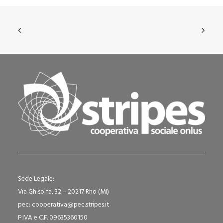
Sede Legale:
Via Ghisolfa, 32 – 20217 Rho (MI)
pec: cooperativa@pec.stripes.it
P.IVA e C.F. 09635360150