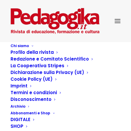
Chi siamo
Profilo della rivista
Redazione e Comitato Scientifico
La Cooperativa Stripes
Dichiarazione sulla Privacy (UE)
Cookie Policy (UE)
ARRIVATI IN
Imprint
Termini e condizioni
REDAZIONE
Disconoscimento
Archivio
Abbonamenti e Shop
29 LUGLIO 2021
|
IN
...PEDAGOGIKA CULTURA
,
DIGITALE
PEDAGOGIKA_XXII_2 - OLTRE LE DIAGNOSI
,
SCELTI PER VOI
|
BY
PEDAGOGIKA.IT
SHOP