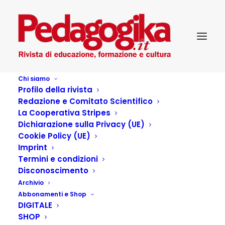
Chi siamo
Profilo della rivista
Redazione e Comitato Scientifico
La Cooperativa Stripes
Dichiarazione sulla Privacy (UE)
Cookie Policy (UE)
Lady Bird
Imprint
Termini e condizioni
Disconoscimento
29 LUGLIO 2021
|
IN
...PEDAGOGIKA CULTURA
,
Archivio
PEDAGOGIKA_XXII_2 - OLTRE LE DIAGNOSI
,
CINEMA
|
BY
CRISTINA LA CAPRIA
Abbonamenti e Shop
DIGITALE
SHOP
di Greta Gerwig Lady Bird USA 2017 Produzione: Scott