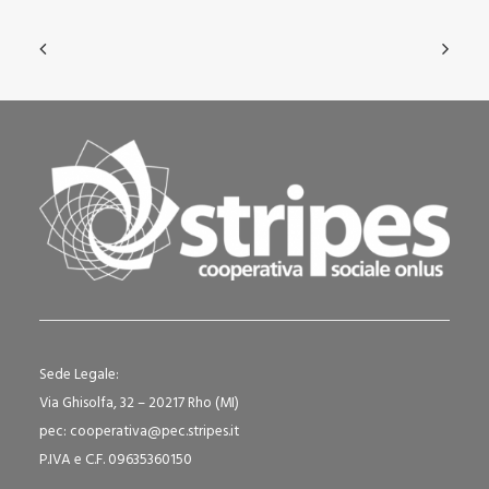
Sede Legale:
Via Ghisolfa, 32 – 20217 Rho (MI)
pec: cooperativa@pec.stripes.it
P.IVA e C.F. 09635360150