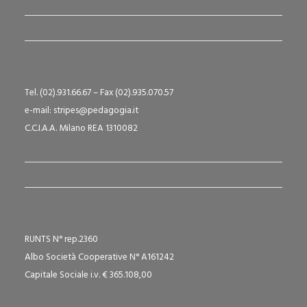
Tel. (02).931.66.67 – Fax (02).935.070.57
e-mail: stripes@pedagogia.it
C.C.I.A.A. Milano REA 1310082
RUNTS N° rep.2360
Albo Società Cooperative N° A161242
Capitale Sociale i.v. € 365.108,00