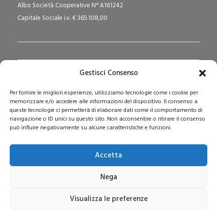
Albo Società Cooperative N° A161242
Capitale Sociale i.v. € 365.108,00
Gestisci Consenso
Redazione Pedagogika.it e Sede Operativa
Per fornire le migliori esperienze, utilizziamo tecnologie come i cookie per
Via San Domenico Savio, 6 – 20017 Rho (MI)
memorizzare e/o accedere alle informazioni del dispositivo. Il consenso a
Reg. Tribunale: n. 187 del 29/03/97 | ISSN: 1593-2259
queste tecnologie ci permetterà di elaborare dati come il comportamento di
navigazione o ID unici su questo sito. Non acconsentire o ritirare il consenso
Web:
www.pedagogia.it
può influire negativamente su alcune caratteristiche e funzioni.
Accetta
Nega
Visualizza le preferenze
© 2026 Pedagogia.it. Tutti i diritti riservati