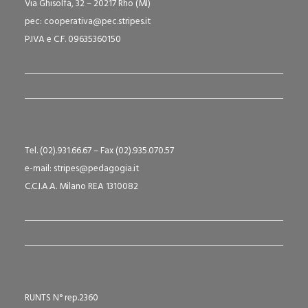
Via Ghisolfa, 32 – 20217 Rho (MI)
pec: cooperativa@pec.stripes.it
P.IVA e C.F. 09635360150
Tel. (02).931.66.67 – Fax (02).935.070.57
e-mail: stripes@pedagogia.it
C.C.I.A.A. Milano REA 1310082
RUNTS N° rep.2360