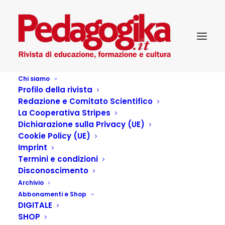
Chi siamo
Profilo della rivista
Redazione e Comitato Scientifico
La Cooperativa Stripes
Dichiarazione sulla Privacy (UE)
Cookie Policy (UE)
Pedagogia
Imprint
Termini e condizioni
dell’invecchiare. Vivere
Disconoscimento
Archivio
(bene) la tarda età
Abbonamenti e Shop
DIGITALE
SHOP
23 AGOSTO 2021
|
IN
...PEDAGOGIKA CULTURA
,
SCELTI PER VOI
,