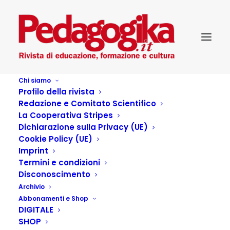
Chi siamo
Profilo della rivista
Redazione e Comitato Scientifico
La Cooperativa Stripes
Dichiarazione sulla Privacy (UE)
Cookie Policy (UE)
Tito e gli alieni
Imprint
Termini e condizioni
Disconoscimento
30 AGOSTO 2021
|
IN
...PEDAGOGIKA CULTURA
,
CINEMA
,
Archivio
PEDAGOGIKA_XXII_2 - LA ROBOTICA EDUCATIVA
|
BY
PEDAGOGIKA.IT
Abbonamenti e Shop
DIGITALE
SHOP
di Paola Randi Tito e gli alieni Italia 2018 Produzione: Bibi