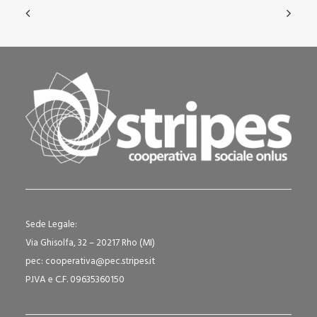
Sede Legale:
Via Ghisolfa, 32 – 20217 Rho (MI)
pec: cooperativa@pec.stripes.it
P.IVA e C.F. 09635360150