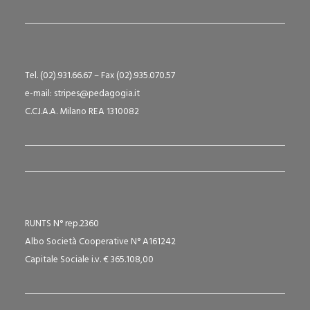
Tel. (02).931.66.67 – Fax (02).935.070.57
e-mail: stripes@pedagogia.it
C.C.I.A.A. Milano REA 1310082
RUNTS N° rep.2360
Albo Società Cooperative N° A161242
Capitale Sociale i.v. € 365.108,00