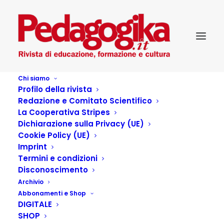
Chi siamo
Profilo della rivista
Redazione e Comitato Scientifico
La Cooperativa Stripes
Dichiarazione sulla Privacy (UE)
Cookie Policy (UE)
Incontri unici…
Imprint
Termini e condizioni
Disconoscimento
9 SETTEMBRE 2021
|
IN
PEDAGOGIA
,
FORMAZIONE
,
INFANZIA
,
Archivio
MINORI
,
TERRITORIO
,
COMUNE
,
FORMAZIONE PERMANENTE
,
...PEDAGOGIKA DOSSIER
,
PEDAGOGIKA XXIV 4 – NEI LUOGHI DELLE
Abbonamenti e Shop
PAROLE: LE CONSULENZE PSICOLOGICHE E PEDAGOGICHE
|
BY
DIGITALE
PATRIZIA PETRONI
SHOP