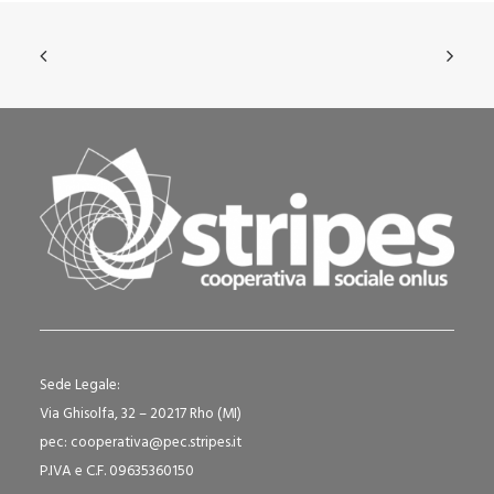
Sede Legale:
Via Ghisolfa, 32 – 20217 Rho (MI)
pec: cooperativa@pec.stripes.it
P.IVA e C.F. 09635360150