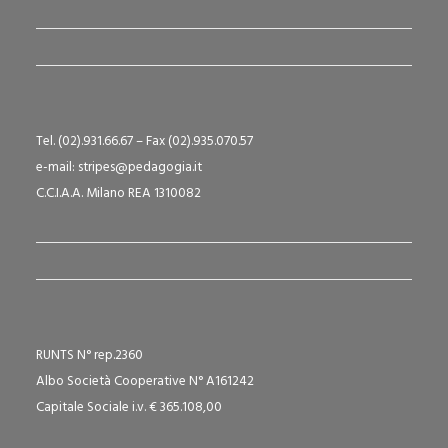
Tel. (02).931.66.67 – Fax (02).935.070.57
e-mail: stripes@pedagogia.it
C.C.I.A.A. Milano REA 1310082
RUNTS N° rep.2360
Albo Società Cooperative N° A161242
Capitale Sociale i.v. € 365.108,00