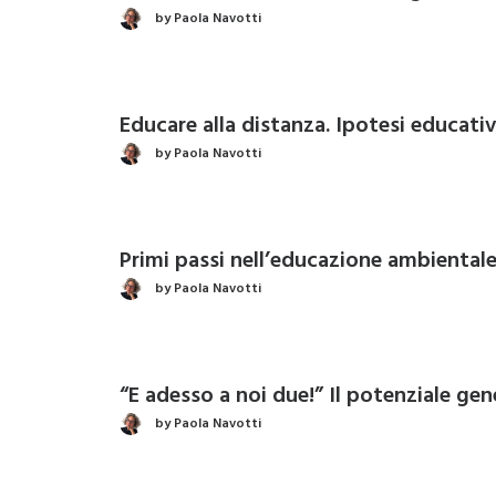
by Paola Navotti
Educare alla distanza. Ipotesi educative
by Paola Navotti
Primi passi nell’educazione ambientale.
by Paola Navotti
“E adesso a noi due!” Il potenziale gen
by Paola Navotti