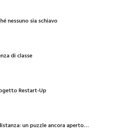
ché nessuno sia schiavo
enza di classe
progetto Restart-Up
distanza: un puzzle ancora aperto…