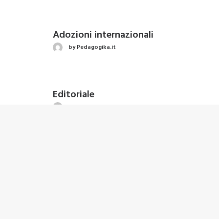
Adozioni internazionali
by Pedagogika.it
Editoriale
by Pedagogika.it
Valutazione della qualità e percorsi fo
by Pedagogika.it
Editoriale