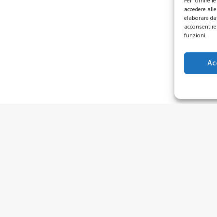
Per fornire 
accedere alle
elaborare da
acconsentire 
funzioni.
Ac
rmativi