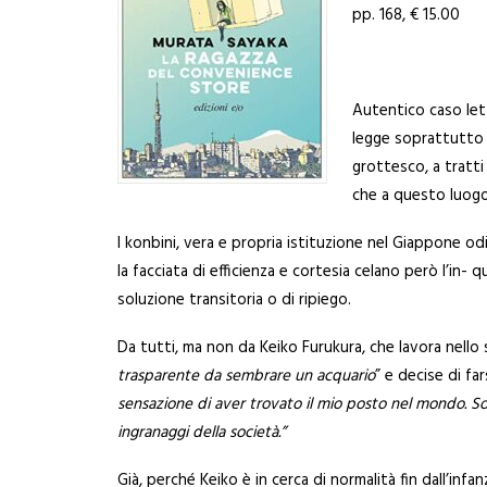
pp. 168, € 15.00
Autentico caso let
legge soprattutto p
grottesco, a tratti
che a questo luogo 
I konbini, vera e propria istituzione nel Giappone odi
la facciata di efficienza e cortesia celano però l’in
soluzione transitoria o di ripiego.
Da tutti, ma non da Keiko Furukura, che lavora nello
trasparente da sembrare un ac
quario
” e decise di f
sensazione di aver trovato il mio
posto nel mondo. So
ingranaggi della società.”
Già, perché Keiko è in cerca di normalità fin dall’infa