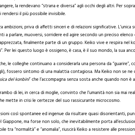
ngere, la rendevano “strana e diversa” agli occhi degli altri. Per sopr
rendersi il più possibile invisibile.
 ambizioni, priva di affetti sinceri e di relazioni significative. L’unica
enti a parlare, muoversi, sorridere ed agire secondo un preciso elenco
rezzata, finalmente parte di un gruppo. Keiko vive e respira nel konbi
”. Per lei questo luogo è ossigeno, è casa, è il suo mondo, la sua ancor
iche, le colleghe continuano a considerarla una persona da “guarire”, c
figli), fossero sintomo di una malattia contagiosa. Ma Keiko non se ne 
ica del konbini
” che l’accompagna senza sosta anche quando non è al
rambo di lei, in cerca di moglie, convinto che l’umanità non sia mai re
che mette in crisi le certezze del suo rassicurante microcosmo.
ssioni così spontanee ed ingenue da risultare quasi disorientanti, punta
 Giappone, ma forse non solo, che inevitabilmente porta all’esclusion
bile tra “normalità” e “anomalia”, riuscirà Keiko a resistere alle pressi