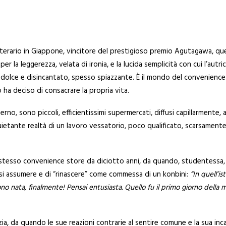
terario in Giappone, vincitore del prestigioso premio Agutagawa, que
er la leggerezza, velata di ironia, e la lucida semplicità con cui l’aut
 dolce e disincantato, spesso spiazzante. È il mondo del convenience
ha deciso di consacrare la propria vita.
erno, sono piccoli, efficientissimi supermercati, diffusi capillarmente,
- quietante realtà di un lavoro vessatorio, poco qualificato, scarsame
 stesso convenience store da diciotto anni, da quando, studentessa, 
arsi assumere e di “rinascere” come commessa di un konbini:
“In quell’is
no nata, finalmente! Pensai
entusiasta. Quello fu il primo giorno dell
nzia, da quando le sue reazioni contrarie al sentire comune e la sua inca