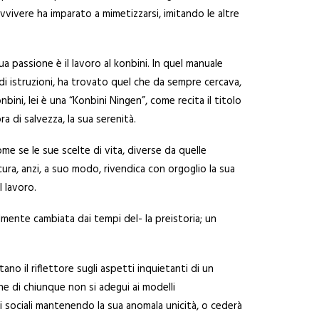
avvivere ha imparato a mimetizzarsi, imitando le altre
 sua passione è il lavoro al konbini. In quel manuale
 di istruzioni, ha trovato quel che da sempre cercava,
ni, lei è una “Konbini Ningen”, come recita il titolo
a di salvezza, la sua serenità.
ome se le sue scelte di vita, diverse da quelle
cura, anzi, a suo modo, rivendica con orgoglio la sua
 lavoro.
almente cambiata dai tempi del- la preistoria; un
no il riflettore sugli aspetti inquietanti di un
e di chiunque non si adegui ai modelli
oni sociali mantenendo la sua anomala unicità, o cederà