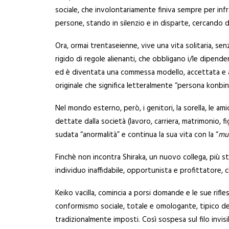
sociale, che involontariamente finiva sempre per infra
persone, stando in silenzio e in disparte, cercando di 
Ora, ormai trentaseienne, vive una vita solitaria, senza
rigido di regole alienanti, che obbligano i/le dipend
ed è diventata una commessa modello, accettata e app
originale che significa letteralmente “persona konbini
Nel mondo esterno, però, i genitori, la sorella, le am
dettate dalla società (lavoro, carriera, matrimonio, 
sudata “anormalità” e continua la sua vita con la “
mus
Finchè non incontra Shiraka, un nuovo collega, più st
individuo inaffidabile, opportunista e profittatore, 
Keiko vacilla, comincia a porsi domande e le sue rifle
conformismo sociale, totale e omologante, tipico del
tradizionalmente imposti. Così sospesa sul filo invisi