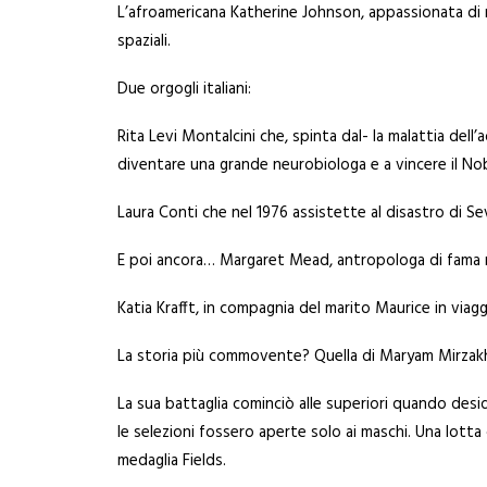
L’afroamericana Katherine Johnson, appassionata di ma
spaziali.
Due orgogli italiani:
Rita Levi Montalcini che, spinta dal- la malattia dell’
diventare una grande neurobiologa e a vincere il Nob
Laura Conti che nel 1976 assistette al disastro di Sev
E poi ancora… Margaret Mead, antropologa di fama mond
Katia Krafft, in compagnia del marito Maurice in viagg
La storia più commovente? Quella di Maryam Mirzakh
La sua battaglia cominciò alle superiori quando desid
le selezioni fossero aperte solo ai maschi. Una lotta 
medaglia Fields.