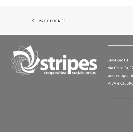
PRECEDENTE
Sede Legale:
Via Ghisolfa, 3
pec: cooperati
P.IVA e C.F. 0