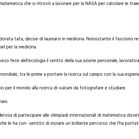
tematica che si ritrovò a lavorare per la NASA per calcolare le traiet
adorata tata, decise di laurearsi in medicina. Nonostante il fascismo res
el per la medicina.
eso fece dell’ecologia il centro della sua azione personale, lavorativa 
iale, tra le prime a portare la ricerca sul campo con la sua esperienz
io per il mondo alla ricerca di vulcani da fotografare e studiare.
ani.
erosa di partecipare alle olimpiadi internazionali di matematica dovett
che le ha con- sentito di iniziare un brillante percorso che l’ha porta