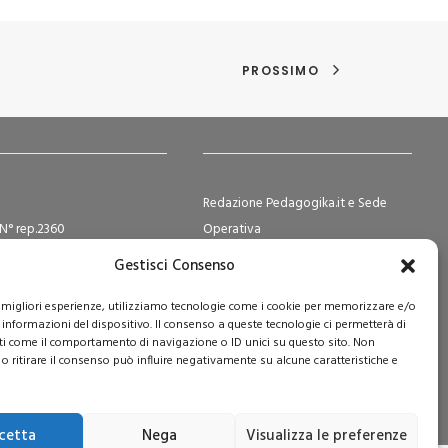
PROSSIMO
Redazione Pedagogika.it e Sede
N° rep.2360
Operativa
ocietà Cooperative N°
Via San Domenico Savio, 6 – 20017
Gestisci Consenso
2
Rho (MI)
le migliori esperienze, utilizziamo tecnologie come i cookie per memorizzare e/o
e Sociale i.v. € 365.108,00
Reg. Tribunale: n. 187 del 29/03/97 |
 informazioni del dispositivo. Il consenso a queste tecnologie ci permetterà di
ISSN: 1593-2259
ti come il comportamento di navigazione o ID unici su questo sito. Non
Web:
www.pedagogia.it
o ritirare il consenso può influire negativamente su alcune caratteristiche e
cetta
Nega
Visualizza le preferenze