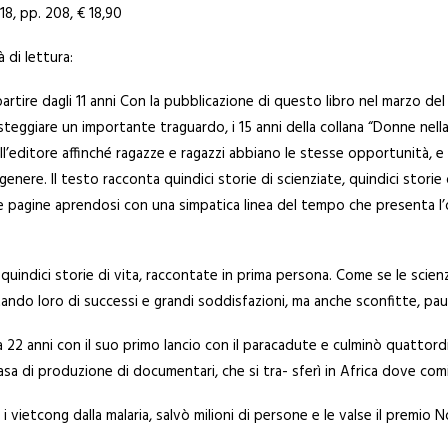
18, pp. 208, € 18,90
à di lettura:
partire dagli 11 anni Con la pubblicazione di questo libro nel marzo del
steggiare un importante traguardo, i 15 anni della collana “Donne nell
ll’editore affinché ragazze e ragazzi abbiano le stesse opportunità, e i 
 genere. Il testo racconta quindici storie di scienziate, quindici stor
me pagine aprendosi con una simpatica linea del tempo che presenta l
, quindici storie di vita, raccontate in prima persona. Come se le sc
ntando loro di successi e grandi soddisfazioni, ma anche sconfitte, pau
 22 anni con il suo primo lancio con il paracadute e culminò quattord
asa di produzione di documentari, che si tra- sferì in Africa dove comi
vietcong dalla malaria, salvò milioni di persone e le valse il premio N