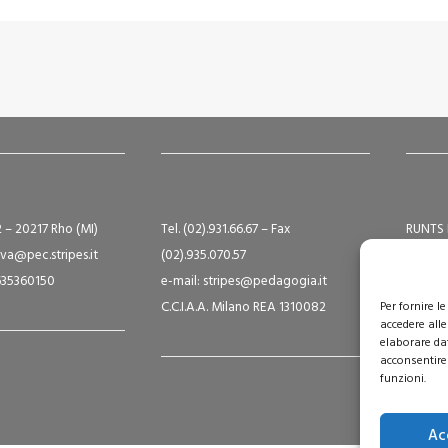
2 – 20217 Rho (MI)
Tel. (02).931.66.67 – Fax
RUNTS 
va@pec.stripes.it
(02).935.070.57
Albo S
9635360150
e-mail: stripes@pedagogia.it
A16124
C.C.I.A.A. Milano REA 1310082
Per fornire 
Capital
accedere alle
elaborare da
acconsentire 
funzioni.
Ac