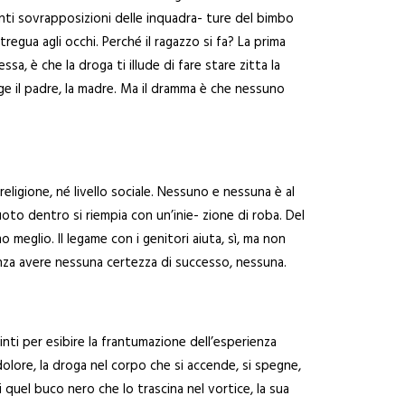
santi sovrapposizioni delle inquadra- ture del bimbo
regua agli occhi. Perché il ragazzo si fa? La prima
a, è che la droga ti illude di fare stare zitta la
volge il padre, la madre. Ma il dramma è che nessuno
religione, né livello sociale. Nessuno e nessuna è al
uoto dentro si riempia con un’inie- zione di roba. Del
o meglio. Il legame con i genitori aiuta, sì, ma non
nza avere nessuna certezza di successo, nessuna.
nti per esibire la frantumazione dell’esperienza
dolore, la droga nel corpo che si accende, si spegne,
 quel buco nero che lo trascina nel vortice, la sua