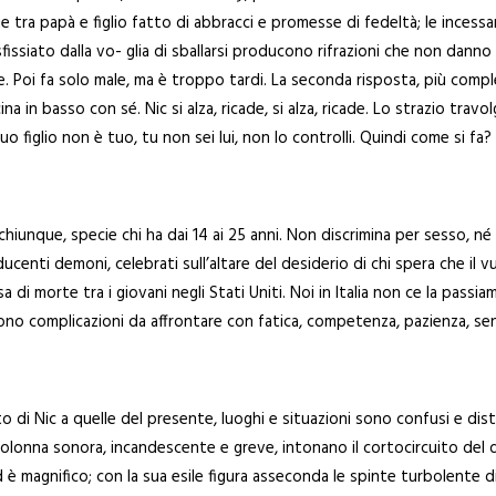
me tra papà e figlio fatto di abbracci e promesse di fedeltà; le inces
issiato dalla vo- glia di sballarsi producono rifrazioni che non danno t
e. Poi fa solo male, ma è troppo tardi. La seconda risposta, più compless
cina in basso con sé. Nic si alza, ricade, si alza, ricade. Lo strazio tra
o figlio non è tuo, tu non sei lui, non lo controlli. Quindi come si fa?
hiunque, specie chi ha dai 14 ai 25 anni. Non discrimina per sesso, né 
enti demoni, celebrati sull’altare del desiderio di chi spera che il v
 di morte tra i giovani negli Stati Uniti. Noi in Italia non ce la passiam
no complicazioni da affrontare con fatica, competenza, pazienza, se
di Nic a quelle del presente, luoghi e situazioni sono confusi e disti
a colonna sonora, incandescente e greve, intonano il cortocircuito del 
è magnifico; con la sua esile figura asseconda le spinte turbolente di