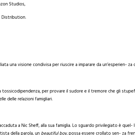
zon Studios,
 Distribution.
sigliata una visione condivisa per riuscire a imparare da un’esperien- za c
 tossicodipendenza, per provare il sudore e il tremore che gli stupefa
lle delle relazioni famigliari.
ccaduta a Nic Sheff, alla sua famiglia. Lo sguardo privilegiato è que
rtista della parola, un
beautiful boy
, possa essere crollato sen- za fre