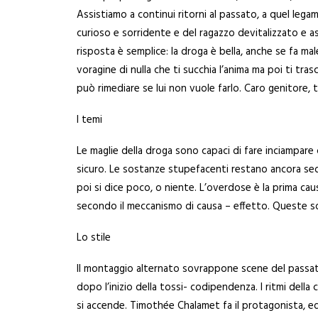
Assistiamo a continui ritorni al passato, a quel lega
curioso e sorridente e del ragazzo devitalizzato e asf
risposta è semplice: la droga è bella, anche se fa mal
voragine di nulla che ti succhia l’anima ma poi ti tras
può rimediare se lui non vuole farlo. Caro genitore, tu
I temi
Le maglie della droga sono capaci di fare inciampare c
sicuro. Le sostanze stupefacenti restano ancora seduc
poi si dice poco, o niente. L’overdose è la prima causa
secondo il meccanismo di causa – effetto. Queste so
Lo stile
Il montaggio alternato sovrappone scene del passato 
dopo l’inizio della tossi- codipendenza. I ritmi dell
si accende. Timothée Chalamet fa il protagonista, ed 