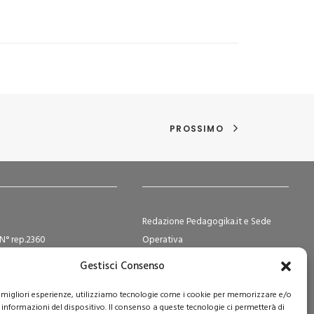
PROSSIMO
Redazione Pedagogika.it e Sede
N° rep.2360
Operativa
ocietà Cooperative N°
Via San Domenico Savio, 6 – 20017
Gestisci Consenso
2
Rho (MI)
e Sociale i.v. € 365.108,00
Reg. Tribunale: n. 187 del 29/03/97 |
le migliori esperienze, utilizziamo tecnologie come i cookie per memorizzare e/o
 informazioni del dispositivo. Il consenso a queste tecnologie ci permetterà di
ISSN: 1593-2259