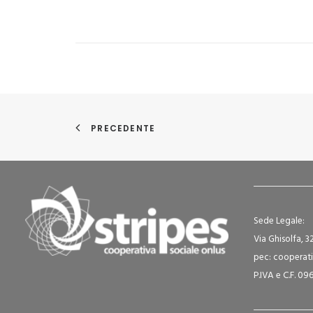
PRECEDENTE
Sede Legale:
Via Ghisolfa, 3
pec: cooperati
P.IVA e C.F. 0