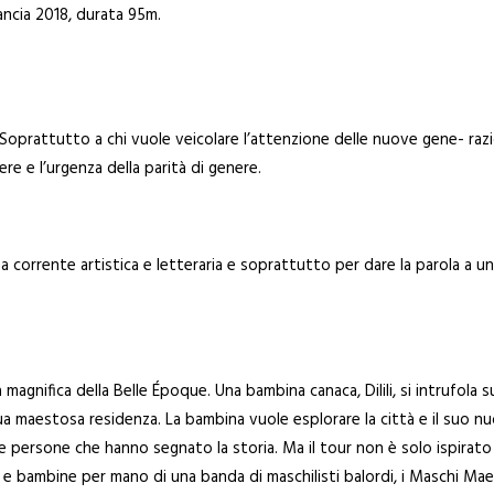
ancia 2018, durata 95m.
 Soprattutto a chi vuole veicolare l’attenzione delle nuove gene- razio
re e l’urgenza della parità di genere.
a corrente artistica e letteraria e soprattutto per dare la parola a un f
ria magnifica della Belle Époque. Una bambina canaca, Dilili, si intrufola 
a maestosa residenza. La bambina vuole esplorare la città e il suo nu
 le persone che hanno segnato la storia. Ma il tour non è solo ispirato
e bambine per mano di una banda di maschilisti balordi, i Maschi Maes