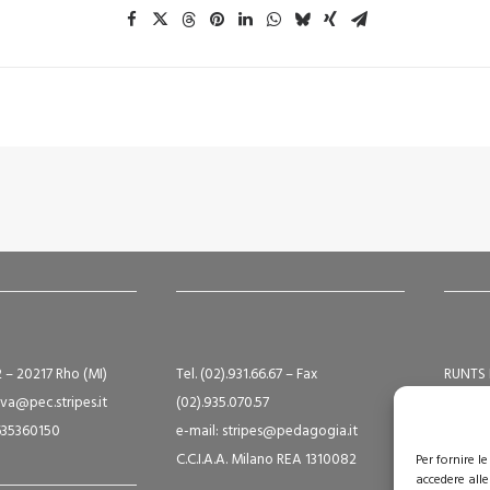
2 – 20217 Rho (MI)
Tel. (02).931.66.67 – Fax
RUNTS 
va@pec.stripes.it
(02).935.070.57
Albo S
9635360150
e-mail: stripes@pedagogia.it
A16124
C.C.I.A.A. Milano REA 1310082
Capital
Per fornire 
accedere alle