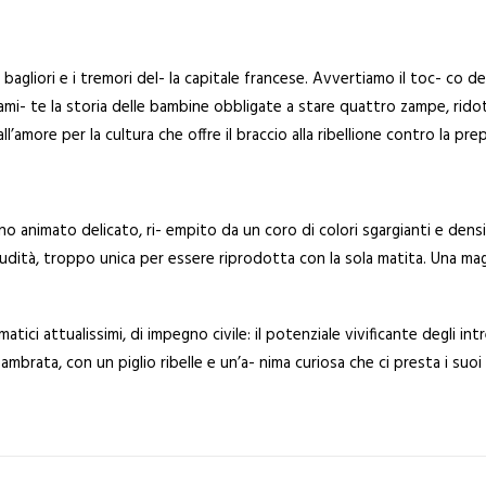
bagliori e i tremori del- la capitale francese. Avvertiamo il toc- co d
rami- te la storia delle bambine obbligate a stare quattro zampe, rid
all’amore per la cultura che offre il braccio alla ribellione contro la pr
no animato delicato, ri- empito da un coro di colori sgargianti e den
 nudità, troppo unica per essere riprodotta con la sola matita. Una ma
tici attualissimi, di impegno civile: il potenziale vivificante degli int
mbrata, con un piglio ribelle e un’a- nima curiosa che ci presta i suoi