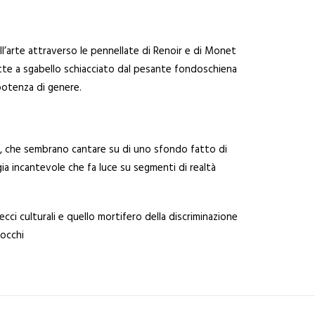
ell’arte attraverso le pennellate di Renoir e di Monet
otte a sgabello schiacciato dal pesante fondoschiena
epotenza di genere.
si, che sembrano cantare su di uno sfondo fatto di
gia incantevole che fa luce su segmenti di realtà
recci culturali e quello mortifero della discriminazione
 occhi