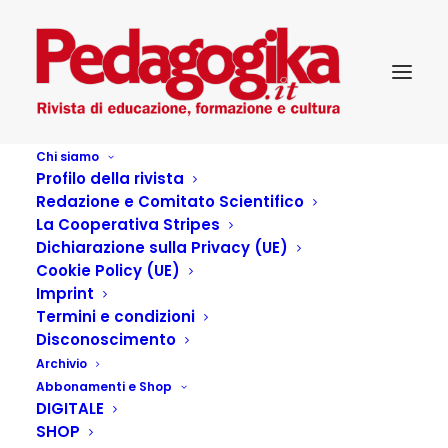
Chi siamo
Profilo della rivista
Redazione e Comitato Scientifico
La Cooperativa Stripes
Dichiarazione sulla Privacy (UE)
Cookie Policy (UE)
Imprint
Termini e condizioni
Disconoscimento
Archivio
ARRIVATI_IN_REDAZIONE
Abbonamenti e Shop
DIGITALE
SHOP
16 NOVEMBRE 2021
|
IN
...PEDAGOGIKA CULTURA
,
SCELTI PER VOI
,