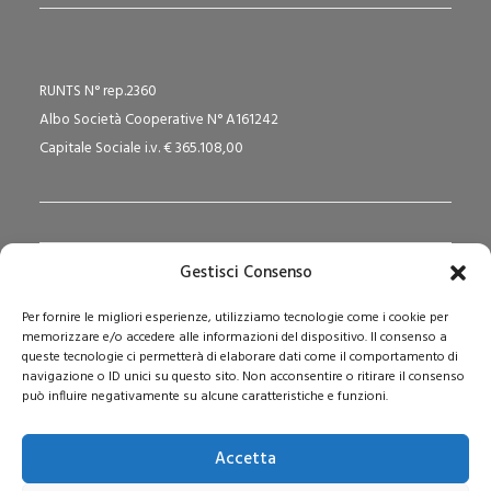
RUNTS N° rep.2360
Albo Società Cooperative N° A161242
Capitale Sociale i.v. € 365.108,00
Gestisci Consenso
Redazione Pedagogika.it e Sede Operativa
Per fornire le migliori esperienze, utilizziamo tecnologie come i cookie per
Via San Domenico Savio, 6 – 20017 Rho (MI)
memorizzare e/o accedere alle informazioni del dispositivo. Il consenso a
Reg. Tribunale: n. 187 del 29/03/97 | ISSN: 1593-2259
queste tecnologie ci permetterà di elaborare dati come il comportamento di
navigazione o ID unici su questo sito. Non acconsentire o ritirare il consenso
Web:
www.pedagogia.it
può influire negativamente su alcune caratteristiche e funzioni.
Accetta