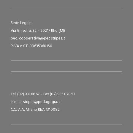
Sede Legale:
Via Ghisolfa, 32 – 20217 Rho (MI)
pec: cooperativa@pec.stripes.it
P.IVA e C.F. 09635360150
Tel. (02).931.66.67 – Fax (02).935.070.57
e-mail: stripes@pedagogia.it
C.C.I.A.A. Milano REA 1310082