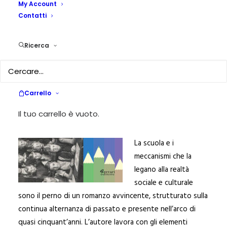
PEDAGOGIKA XXIV_1 – MOVIMENTI GIOVANILI E IMPLICAZIONI
My Account
PEDAGOGICHE
|
BY
CLAUDIA ALEMANI
Contatti
Cataldo Russo
Ricerca
La cattedra
sfuggente
Carrello
Ferrari Editore,
Cosenza 2018, pp 282,
Il tuo carrello è vuoto.
€ 18,00
La scuola e i
meccanismi che la
legano alla realtà
sociale e culturale
sono il perno di un romanzo avvincente, strutturato sulla
continua alternanza di passato e presente nell’arco di
quasi cinquant’anni. L’autore lavora con gli elementi