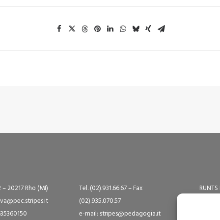
2 – 20217 Rho (MI)
Tel. (02).931.66.67 – Fax
RUNTS 
va@pec.stripes.it
(02).935.070.57
Albo S
9635360150
e-mail: stripes@pedagogia.it
A16124