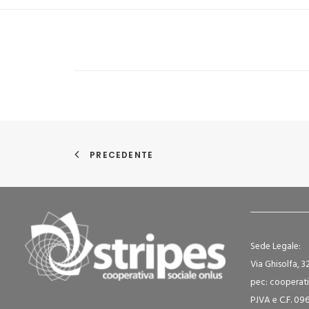
PRECEDENTE
Sede Legale:
Via Ghisolfa, 3
pec: cooperati
P.IVA e C.F. 0