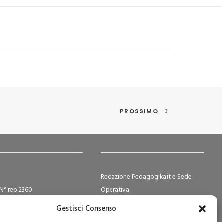
PROSSIMO
Redazione Pedagogika.it e Sede
N° rep.2360
Operativa
ocietà Cooperative N°
Via San Domenico Savio, 6 – 20017
Gestisci Consenso
2
Rho (MI)