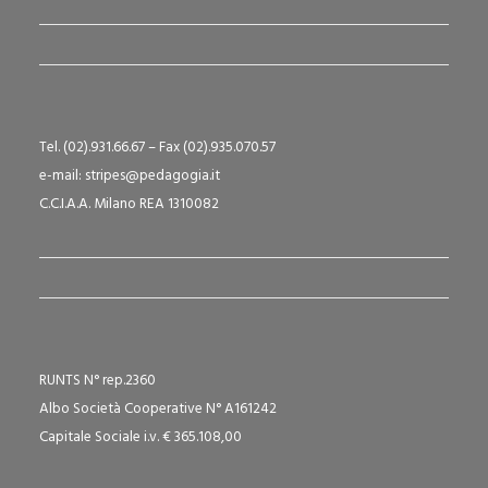
Tel. (02).931.66.67 – Fax (02).935.070.57
e-mail: stripes@pedagogia.it
C.C.I.A.A. Milano REA 1310082
RUNTS N° rep.2360
Albo Società Cooperative N° A161242
Capitale Sociale i.v. € 365.108,00