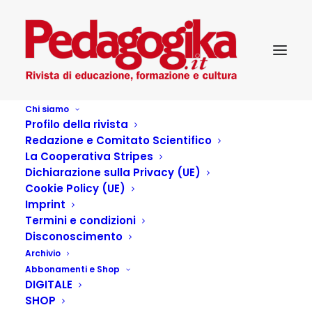
Chi siamo
Profilo della rivista
Redazione e Comitato Scientifico
La Cooperativa Stripes
Dichiarazione sulla Privacy (UE)
Cookie Policy (UE)
ARRIVATI_IN_REDAZIONE
Imprint
Termini e condizioni
Disconoscimento
4 MARZO 2022
|
IN
...PEDAGOGIKA CULTURA
,
SCELTI PER VOI
,
Archivio
PEDAGOGIKA XXV_4 – CODING ROBOTICA EDUCATIVA E IA
|
BY
PEDAGOGIKA.IT
Abbonamenti e Shop
DIGITALE
SHOP
Chiara Bove Capirsi non è ovvio. Dialogo tra insegnanti e