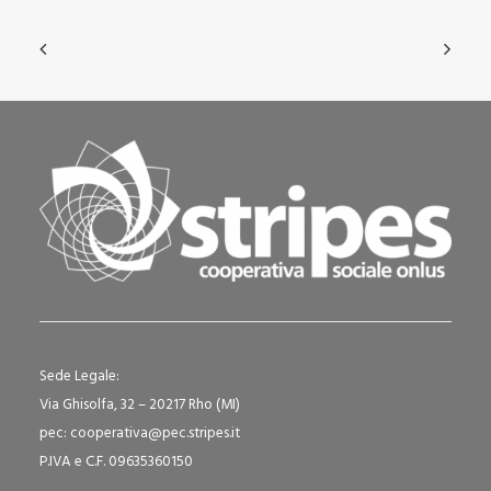
Sede Legale:
Via Ghisolfa, 32 – 20217 Rho (MI)
pec: cooperativa@pec.stripes.it
P.IVA e C.F. 09635360150