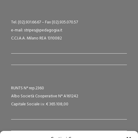
Tel. (02).931.66.67 – Fax (02).935.070.57
e-mail: stripes@pedagogia.it
C.C.I.A.A. Milano REA 1310082
RUNTS N° rep.2360
Albo Società Cooperative N° A161242
Capitale Sociale i.v. € 365.108,00