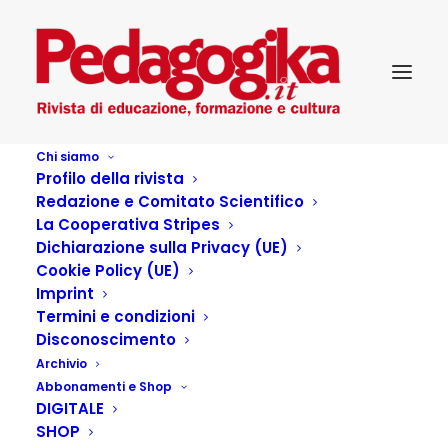
Chi siamo
Profilo della rivista
Redazione e Comitato Scientifico
La Cooperativa Stripes
Dichiarazione sulla Privacy (UE)
Cookie Policy (UE)
Imprint
Termini e condizioni
Disconoscimento
Archivio
Scelti per voi (libri)
Abbonamenti e Shop
DIGITALE
SHOP
2 OTTOBRE 2025
|
IN
PEDAGOGIKA_2025_4_ANNO 29_QUALI