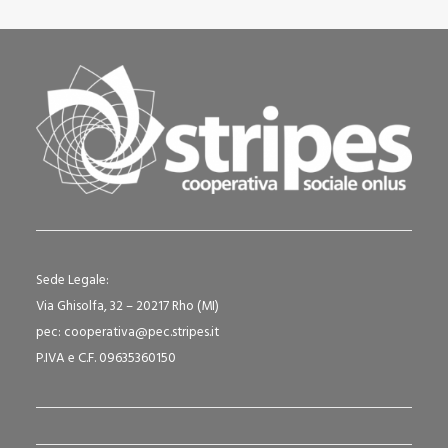
Sede Legale:
Via Ghisolfa, 32 – 20217 Rho (MI)
pec: cooperativa@pec.stripes.it
P.IVA e C.F. 09635360150