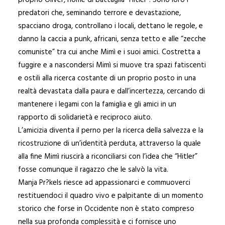
proprio Oliver, nome di battaglia “Hitler”. Sono loro i
predatori che, seminando terrore e devastazione,
spacciano droga, controllano i locali, dettano le regole, e
danno la caccia a punk, africani, senza tetto e alle “zecche
comuniste” tra cui anche Mimì e i suoi amici. Costretta a
fuggire e a nascondersi Mimì si muove tra spazi fatiscenti
e ostili alla ricerca costante di un proprio posto in una
realtà devastata dalla paura e dall’incertezza, cercando di
mantenere i legami con la famiglia e gli amici in un
rapporto di solidarietà e reciproco aiuto.
L’amicizia diventa il perno per la ricerca della salvezza e la
ricostruzione di un’identità perduta, attraverso la quale
alla fine Mimì riuscirà a riconciliarsi con l’idea che “Hitler”
fosse comunque il ragazzo che le salvò la vita.
Manja Pr?kels riesce ad appassionarci e commuoverci
restituendoci il quadro vivo e palpitante di un momento
storico che forse in Occidente non è stato compreso
nella sua profonda complessità e ci fornisce uno