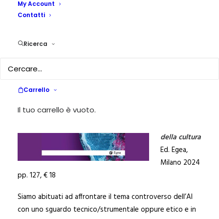
CONVERSAZIONI CON L'INTELLIGENZA ARTIFICIALE?
|
BY
A CURA
My Account
DI CLAUDIA ALEMANI
Contatti
Cosimo
Ricerca
Accoto
IL pianeta
latente.
Provocazioni
Carrello
della
Il tuo carrello è vuoto.
tecnica,
innovazioni
della cultura
Ed. Egea,
Milano 2024
pp. 127, € 18
Siamo abituati ad affrontare il tema controverso dell’AI
con uno sguardo tecnico/strumentale oppure etico e in