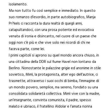
isolamento.
Ma non tutto fu così semplice e immediato. In questo
suo romanzo d’esordio, in parte autobiografico, Manja
Pr?kels ci racconta la dura realtà di quegli anni,
catapultandoci, con una prosa potente ed evocativa
venata di ironia e disincanto, nel cuore di un paese che
oggi non c’è più e che vive solo nei ricordi di chi ne
faceva parte, come lei.
I primi capitoli si aprono su quel mondo ancora chiuso, in
una cittadina della DDR sul fiume Havel non lontano da
Berlino. Nonostante le palazzine grigie ed anonime in stile
sovietico, Mimì, la protagonista, alter ego dell’autrice, ci
trasmette, attraverso i suoi occhi di bimba, l’immagine di
un mondo povero, semplice, ma sereno, fondato su una
consolidata solidarietà collettiva. Mimì vive con la madre,
un’insegnante, convinta comunista, il padre, spesso
malato e ubriaco, il fratellino Aldolar e l’amata nonna