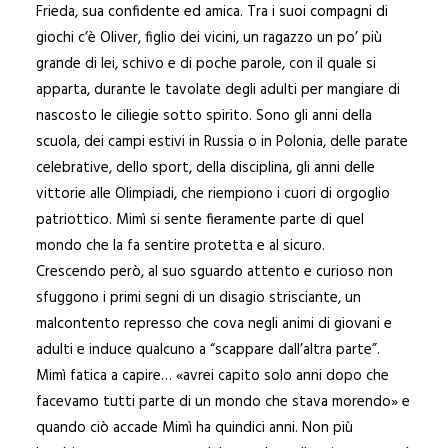
Frieda, sua confidente ed amica. Tra i suoi compagni di
giochi c’è Oliver, figlio dei vicini, un ragazzo un po’ più
grande di lei, schivo e di poche parole, con il quale si
apparta, durante le tavolate degli adulti per mangiare di
nascosto le ciliegie sotto spirito. Sono gli anni della
scuola, dei campi estivi in Russia o in Polonia, delle parate
celebrative, dello sport, della disciplina, gli anni delle
vittorie alle Olimpiadi, che riempiono i cuori di orgoglio
patriottico. Mimì si sente fieramente parte di quel
mondo che la fa sentire protetta e al sicuro.
Crescendo però, al suo sguardo attento e curioso non
sfuggono i primi segni di un disagio strisciante, un
malcontento represso che cova negli animi di giovani e
adulti e induce qualcuno a “scappare dall’altra parte”.
Mimì fatica a capire… «avrei capito solo anni dopo che
facevamo tutti parte di un mondo che stava morendo» e
quando ciò accade Mimì ha quindici anni. Non più