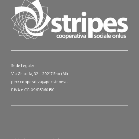
Sede Legale:
Via Ghisolfa, 32 – 20217 Rho (MI)
pec: cooperativa@pec.stripes.it
P.IVA e C.F. 09635360150