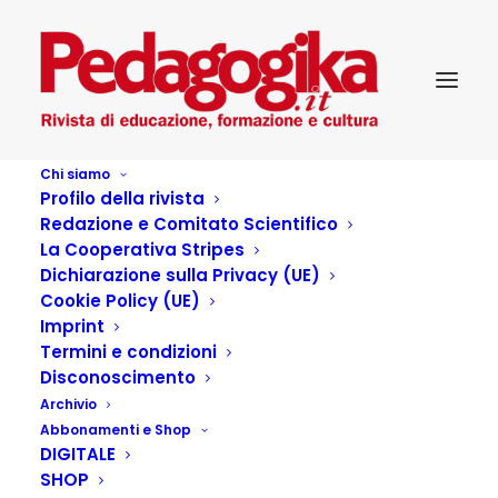
Chi siamo
Profilo della rivista
United Social Justice
Redazione e Comitato Scientifico
Home
cronaca
La Cooperativa Stripes
I docenti aggrediti hanno perdonato? Ma non è questo il punto
Dichiarazione sulla Privacy (UE)
United Social Justice
Cookie Policy (UE)
Imprint
Termini e condizioni
Disconoscimento
Archivio
Abbonamenti e Shop
DIGITALE
SHOP