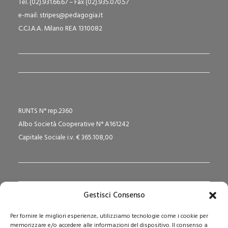
Tel. (02).931.66.67 – Fax (02).935.070.57
e-mail: stripes@pedagogia.it
C.C.I.A.A. Milano REA 1310082
RUNTS N° rep.2360
Albo Società Cooperative N° A161242
Capitale Sociale i.v. € 365.108,00
Gestisci Consenso
Redazione Pedagogika.it e Sede Operativa
Per fornire le migliori esperienze, utilizziamo tecnologie come i cookie per
Via San Domenico Savio, 6 – 20017 Rho (MI)
memorizzare e/o accedere alle informazioni del dispositivo. Il consenso a