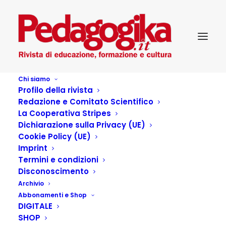
Chi siamo
Profilo della rivista
© Freepik
Redazione e Comitato Scientifico
Home
News
La Cooperativa Stripes
A proposito delle Indicazioni Nazionali 2025 per il primo ciclo
Dichiarazione sulla Privacy (UE)
© Freepik
Cookie Policy (UE)
Imprint
Termini e condizioni
Disconoscimento
Archivio
Abbonamenti e Shop
DIGITALE
SHOP