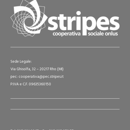
Sede Legale:
Via Ghisolfa, 32 – 20217 Rho (MI)
pec: cooperativa@pec.stripes.it
P.IVA e C.F. 09635360150