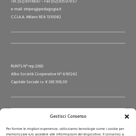
Tel. (02).931.66.67 – Fax (02).935.070.57
e-mail: stripes@pedagogia.it
C.C.I.A.A. Milano REA 1310082
RUNTS N° rep.2360
Albo Società Cooperative N° A161242
Capitale Sociale i.v. € 365.108,00
Gestisci Consenso
Redazione Pedagogika.it e Sede Operativa
Per fornire le migliori esperienze, utilizziamo tecnologie come i cookie per
Via San Domenico Savio, 6 – 20017 Rho (MI)
memorizzare e/o accedere alle informazioni del dispositivo. Il consenso a