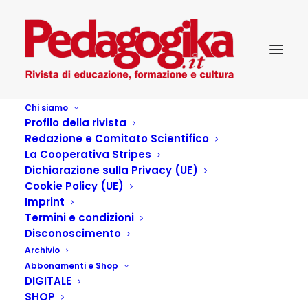
Chi siamo
Profilo della rivista
Redazione e Comitato Scientifico
La Cooperativa Stripes
Dichiarazione sulla Privacy (UE)
Autore:
Rosalia Caruso
Cookie Policy (UE)
Home
Articles Posted by
Imprint
Termini e condizioni
Disconoscimento
Archivio
Articoli dell'autore
Abbonamenti e Shop
DIGITALE
SHOP