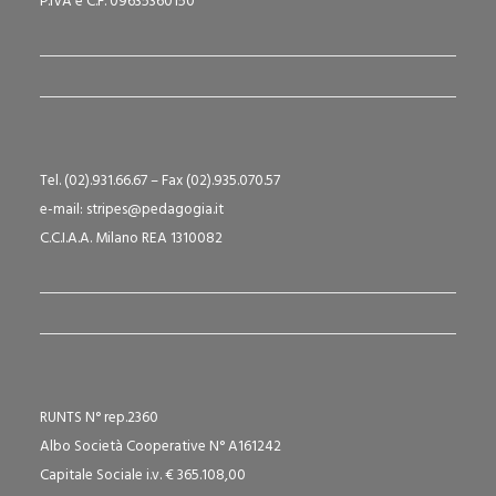
P.IVA e C.F. 09635360150
Tel. (02).931.66.67 – Fax (02).935.070.57
e-mail: stripes@pedagogia.it
C.C.I.A.A. Milano REA 1310082
RUNTS N° rep.2360
Albo Società Cooperative N° A161242
Capitale Sociale i.v. € 365.108,00