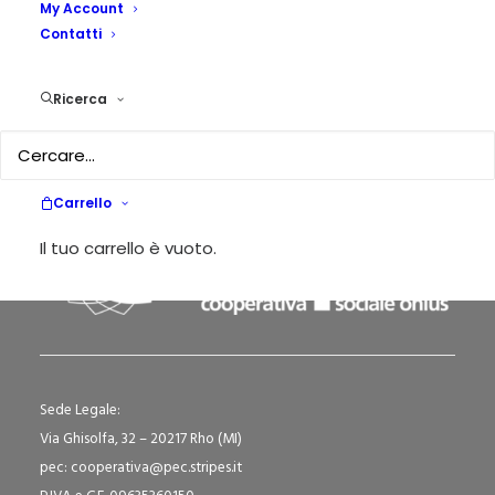
My Account
Contatti
Saper essere ciò che si insegna
by Rosalia Caruso
Ricerca
Carrello
Il tuo carrello è vuoto.
Sede Legale:
Via Ghisolfa, 32 – 20217 Rho (MI)
pec: cooperativa@pec.stripes.it