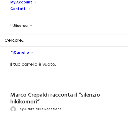
My Account
Contatti
Vite scartate
by Dafne Guida
Ricerca
Ai poeti i calendari non bastano
Carrello
(editoriale)
Il tuo carrello è vuoto.
by Maria Piacente
Marco Crepaldi racconta il “silenzio
hikikomori”
by A cura della Redazione