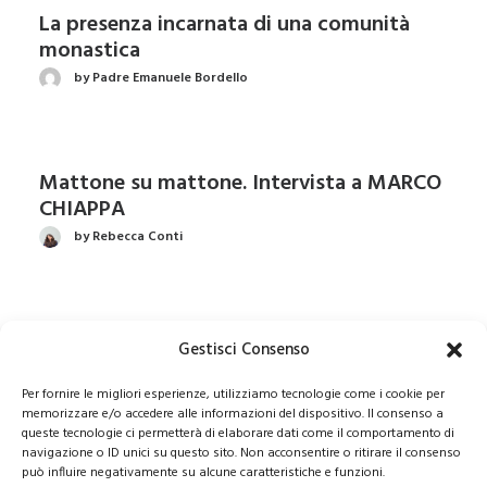
La presenza incarnata di una comunità
monastica
by Padre Emanuele Bordello
Mattone su mattone. Intervista a MARCO
CHIAPPA
by Rebecca Conti
L’anima del CAI anche in futuro. Intervista
Gestisci Consenso
ad ANTONIO MONTANI
Per fornire le migliori esperienze, utilizziamo tecnologie come i cookie per
by Paola Navotti
memorizzare e/o accedere alle informazioni del dispositivo. Il consenso a
queste tecnologie ci permetterà di elaborare dati come il comportamento di
navigazione o ID unici su questo sito. Non acconsentire o ritirare il consenso
può influire negativamente su alcune caratteristiche e funzioni.