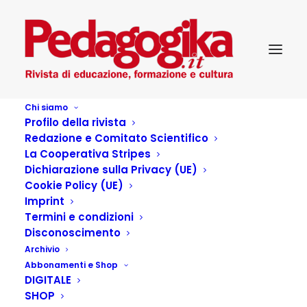
Chi siamo
Profilo della rivista
Redazione e Comitato Scientifico
La Cooperativa Stripes
Dichiarazione sulla Privacy (UE)
Articoli dell'autore
Cookie Policy (UE)
Imprint
Termini e condizioni
Disconoscimento
Un segnale al polso, una comunità
Archivio
intorno. Il progetto Zoicare
Abbonamenti e Shop
DIGITALE
by A cura della Redazione
SHOP