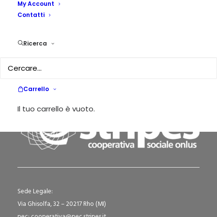
My Account
Contatti
La robotica educativa: luci e ombre nel
panorama europeo e italiano
Ricerca
by Gennaro Piro
Carrello
Il tuo carrello è vuoto.
Sede Legale:
Via Ghisolfa, 32 – 20217 Rho (MI)
pec: cooperativa@pec.stripes.it