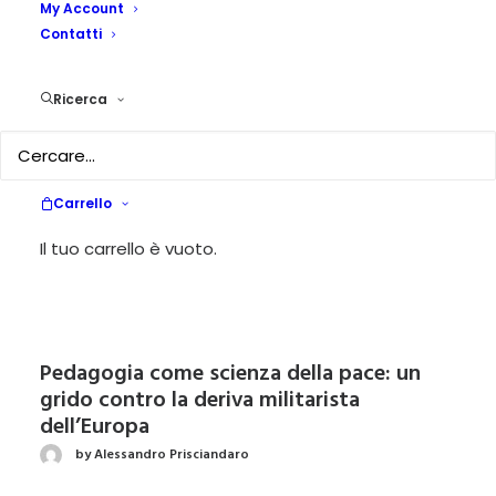
My Account
Contatti
Quando l’intelligenza artificiale entra in
aula: voci, esperienze e timori di chi educa
Ricerca
by Alessandro Prisciandaro
Carrello
Multi albo delle professioni educative e
socio-pedagogiche: una necessità
Il tuo carrello è vuoto.
by Alessandro Prisciandaro
Pedagogia come scienza della pace: un
grido contro la deriva militarista
dell’Europa
by Alessandro Prisciandaro