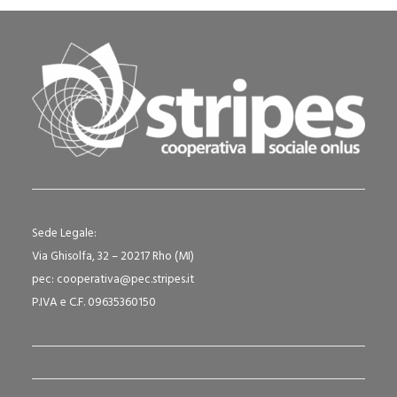
Sede Legale:
Via Ghisolfa, 32 – 20217 Rho (MI)
pec: cooperativa@pec.stripes.it
P.IVA e C.F. 09635360150