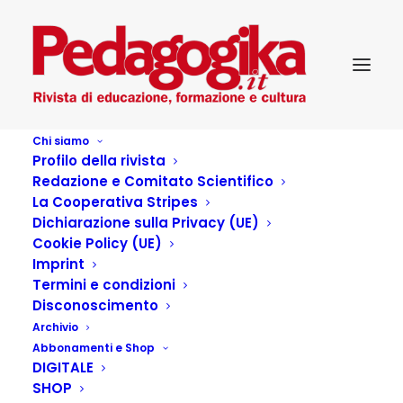
Chi siamo
Profilo della rivista
Redazione e Comitato Scientifico
La Cooperativa Stripes
Dichiarazione sulla Privacy (UE)
Autore:
Alessandro Prisciandaro
Cookie Policy (UE)
Home
Articles Posted by
Imprint
Termini e condizioni
Disconoscimento
Archivio
Articoli dell'autore
Abbonamenti e Shop
DIGITALE
SHOP