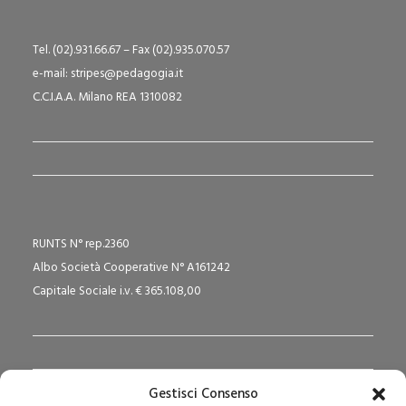
Tel. (02).931.66.67 – Fax (02).935.070.57
e-mail: stripes@pedagogia.it
C.C.I.A.A. Milano REA 1310082
RUNTS N° rep.2360
Albo Società Cooperative N° A161242
Capitale Sociale i.v. € 365.108,00
Gestisci Consenso