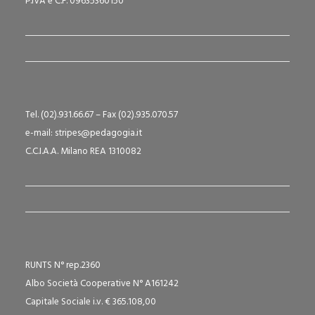
P.IVA e C.F. 09635360150
Tel. (02).931.66.67 – Fax (02).935.070.57
e-mail: stripes@pedagogia.it
C.C.I.A.A. Milano REA 1310082
RUNTS N° rep.2360
Albo Società Cooperative N° A161242
Capitale Sociale i.v. € 365.108,00