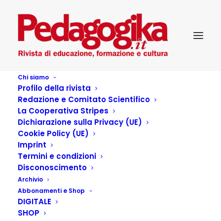
Chi siamo
Profilo della rivista
Redazione e Comitato Scientifico
La Cooperativa Stripes
Dichiarazione sulla Privacy (UE)
Autore:
Emilia Restiglian
Cookie Policy (UE)
Home
Articles Posted by
Imprint
Termini e condizioni
Disconoscimento
Archivio
Articoli dell'autore
Abbonamenti e Shop
DIGITALE
SHOP