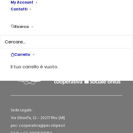
My Account
Contatti
Il diritto soggettivo all’educazione
by Emilia Restiglian
Ricerca
Carrello
Il tuo carrello è vuoto.
Sede Legale:
Via Ghisolfa, 32 – 20217 Rho (MI)
pec: cooperativa@pec.stripes.it