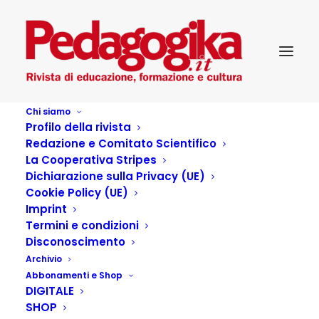
Chi siamo
Profilo della rivista
Redazione e Comitato Scientifico
La Cooperativa Stripes
Dichiarazione sulla Privacy (UE)
Autore:
Morena Saul
Cookie Policy (UE)
Home
Articles Posted by
Imprint
Termini e condizioni
Disconoscimento
Archivio
Articoli dell'autore
Abbonamenti e Shop
DIGITALE
SHOP