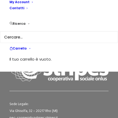
My Account
Contatti
Conoscere = mettersi in moto = essere
liberi
Ricerca
by Morena Saul
Carrello
Il tuo carrello è vuoto.
Sede Legale:
Via Ghisolfa, 32 – 20217 Rho (MI)
pec: cooperativa@pec.stripes.it