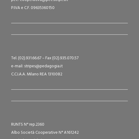
P.IVA e C.F. 09635360150
Tel. (02).931.66.67 – Fax (02).935.070.57
e-mail: stripes@pedagogia.it
C.C.I.A.A. Milano REA 1310082
RUNTS N° rep.2360
Albo Società Cooperative N° A161242