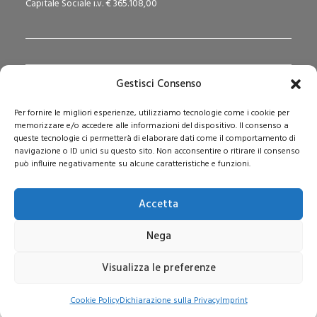
Capitale Sociale i.v. € 365.108,00
Gestisci Consenso
Redazione Pedagogika.it e Sede Operativa
Per fornire le migliori esperienze, utilizziamo tecnologie come i cookie per
Via San Domenico Savio, 6 – 20017 Rho (MI)
memorizzare e/o accedere alle informazioni del dispositivo. Il consenso a
Reg. Tribunale: n. 187 del 29/03/97 | ISSN: 1593-2259
queste tecnologie ci permetterà di elaborare dati come il comportamento di
navigazione o ID unici su questo sito. Non acconsentire o ritirare il consenso
Web:
www.pedagogia.it
può influire negativamente su alcune caratteristiche e funzioni.
Accetta
Nega
Visualizza le preferenze
© 2026 Pedagogia.it. Tutti i diritti riservati
Cookie Policy
Dichiarazione sulla Privacy
Imprint