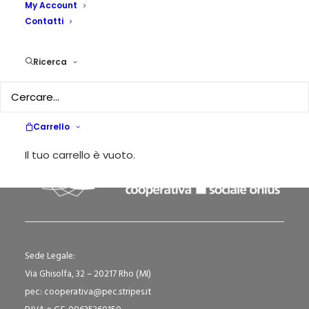
My Account
Contatti
Impauriti perchè soli
by Elisa Viganò Botturi
Ricerca
Carrello
Il tuo carrello è vuoto.
Sede Legale:
Via Ghisolfa, 32 – 20217 Rho (MI)
pec: cooperativa@pec.stripes.it