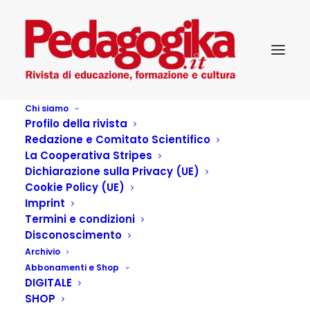
Chi siamo
Profilo della rivista
Redazione e Comitato Scientifico
La Cooperativa Stripes
Dichiarazione sulla Privacy (UE)
Autore:
Elisa Viganò Botturi
Cookie Policy (UE)
Home
Articles Posted by
Imprint
Termini e condizioni
Disconoscimento
Archivio
Articoli dell'autore
Abbonamenti e Shop
DIGITALE
SHOP