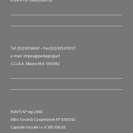
P.IVA e C.F. 09635360150
Tel. (02).931.66.67 – Fax (02).935.070.57
e-mail: stripes@pedagogia.it
C.C.I.A.A. Milano REA 1310082
RUNTS N° rep.2360
Albo Società Cooperative N° A161242
Capitale Sociale i.v. € 365.108,00