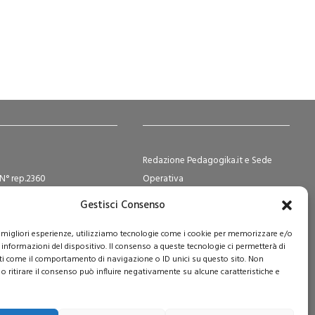
Redazione Pedagogika.it e Sede
N° rep.2360
Operativa
ocietà Cooperative N°
Via San Domenico Savio, 6 – 20017
Gestisci Consenso
2
Rho (MI)
e Sociale i.v. € 365.108,00
Reg. Tribunale: n. 187 del 29/03/97 |
le migliori esperienze, utilizziamo tecnologie come i cookie per memorizzare e/o
 informazioni del dispositivo. Il consenso a queste tecnologie ci permetterà di
ISSN: 1593-2259
ti come il comportamento di navigazione o ID unici su questo sito. Non
Web:
www.pedagogia.it
o ritirare il consenso può influire negativamente su alcune caratteristiche e