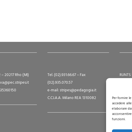
2 – 20217 Rho (MI)
Tel. (02).931.66.67 – Fax
RUNTS 
va@pec.stripes.it
(02).935.070.57
Albo S
9635360150
e-mail: stripes@pedagogia.it
A16124
C.C.I.A.A. Milano REA 1310082
Capital
Per fornire 
accedere alle
elaborare da
acconsentire 
funzioni.