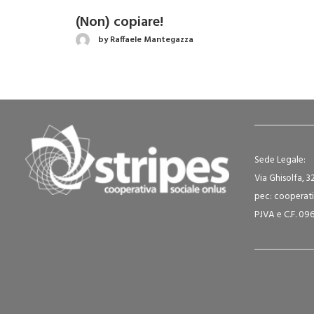
(Non) copiare!
by Raffaele Mantegazza
Sede Legale:
Via Ghisolfa, 3
pec: cooperati
P.IVA e C.F. 0