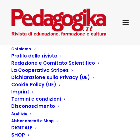
Chi siamo
Profilo della rivista
Redazione e Comitato Scientifico
Pedagogika XXVI 4 – MEDIA
La Cooperativa Stripes
Dichiarazione sulla Privacy (UE)
EDUCATION. ANCHE PER
Cookie Policy (UE)
Imprint
ADULTI E TERZA ETÀ?
Termini e condizioni
Disconoscimento
Archivio
Abbonamenti e Shop
DIGITALE
Articoli dell'autore
SHOP