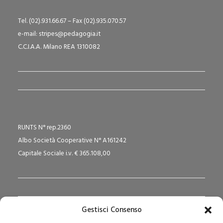
Tel. (02).931.66.67 – Fax (02).935.070.57
e-mail: stripes@pedagogia.it
C.C.I.A.A. Milano REA 1310082
RUNTS N° rep.2360
Albo Società Cooperative N° A161242
Capitale Sociale i.v. € 365.108,00
Gestisci Consenso
Redazione Pedagogika.it e Sede Operativa