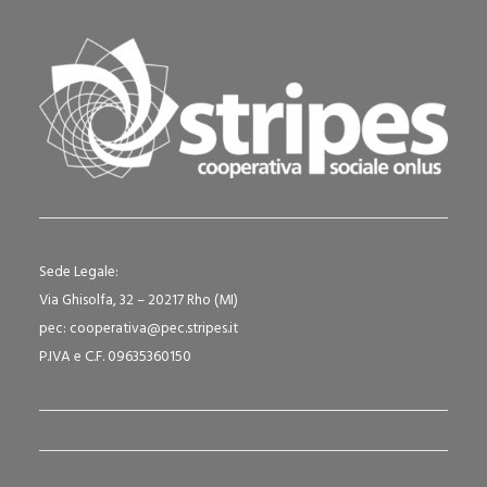
Sede Legale:
Via Ghisolfa, 32 – 20217 Rho (MI)
pec: cooperativa@pec.stripes.it
P.IVA e C.F. 09635360150