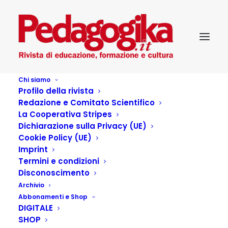
Chi siamo
Profilo della rivista
Redazione e Comitato Scientifico
Pedagogika_27_2
La Cooperativa Stripes
Dichiarazione sulla Privacy (UE)
Cookie Policy (UE)
Imprint
Termini e condizioni
Articoli dell'autore
Disconoscimento
Archivio
Abbonamenti e Shop
DIGITALE
SHOP
Cento linguaggi per l’educazione (1°