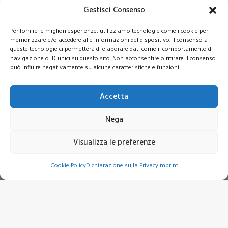
Gestisci Consenso
Per fornire le migliori esperienze, utilizziamo tecnologie come i cookie per
memorizzare e/o accedere alle informazioni del dispositivo. Il consenso a
GENerare… GENesi, GENerosità, GENialità
queste tecnologie ci permetterà di elaborare dati come il comportamento di
navigazione o ID unici su questo sito. Non acconsentire o ritirare il consenso
by Elena Mauri
può influire negativamente su alcune caratteristiche e funzioni.
Accetta
Cuore e mente desiderano salvezza
Nega
by Rebecca Conti
Visualizza le preferenze
Cookie Policy
Dichiarazione sulla Privacy
Imprint