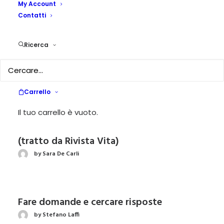
My Account
premio)
Contatti
by Alessandra Piccolo
Ricerca
Chi sceglie per passione? Un eroe
by Salvatore Guida
Carrello
Il tuo carrello è vuoto.
Il motivato entusiasmo degli educatori
(tratto da Rivista Vita)
by Sara De Carli
Fare domande e cercare risposte
by Stefano Laffi