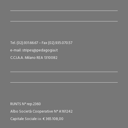
Tel. (02).931.66.67 – Fax (02).935.070.57
e-mail: stripes@pedagogia.it
C.C.I.A.A. Milano REA 1310082
RUNTS N° rep.2360
Albo Società Cooperative N° A161242
Capitale Sociale i.v. € 365.108,00