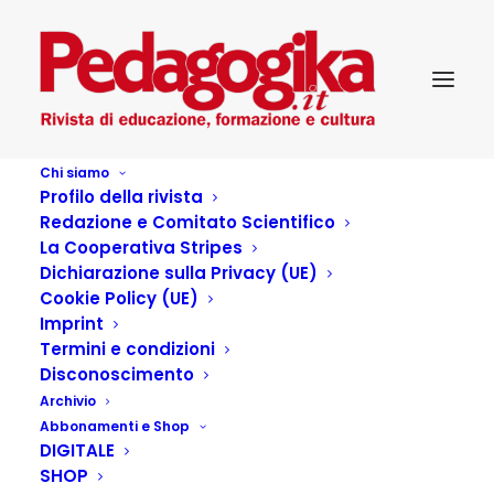
Chi siamo
Profilo della rivista
Redazione e Comitato Scientifico
Pedagogika_III_12-
La Cooperativa Stripes
Dichiarazione sulla Privacy (UE)
Formazione
Cookie Policy (UE)
Imprint
Termini e condizioni
Disconoscimento
Archivio
Articoli dell'autore
Abbonamenti e Shop
DIGITALE
SHOP