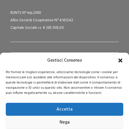
RUNTS N° rep.2360
Albo Società Cooperative N° A161242
Capitale Sociale i.v. € 365.108,00
Gestisci Consenso
Redazione Pedagogika.it e Sede Operativa
Per fornire le migliori esperienze, utilizziamo tecnologie come i cookie per
Via San Domenico Savio, 6 – 20017 Rho (MI)
memorizzare e/o accedere alle informazioni del dispositivo. Il consenso a
Reg. Tribunale: n. 187 del 29/03/97 | ISSN: 1593-2259
queste tecnologie ci permetterà di elaborare dati come il comportamento di
navigazione o ID unici su questo sito. Non acconsentire o ritirare il consenso
Web:
www.pedagogia.it
può influire negativamente su alcune caratteristiche e funzioni.
Accetta
Nega