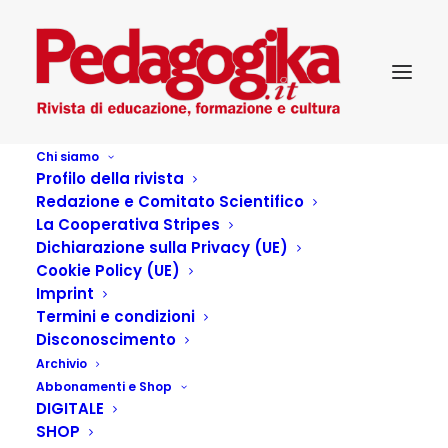
Chi siamo
Profilo della rivista
Redazione e Comitato Scientifico
Temi ed esperienze
La Cooperativa Stripes
Dichiarazione sulla Privacy (UE)
Cookie Policy (UE)
Imprint
Termini e condizioni
Articoli dell'autore
Disconoscimento
Archivio
Abbonamenti e Shop
DIGITALE
SHOP
Il Lavoro al Tonfeld. L’esperienza del