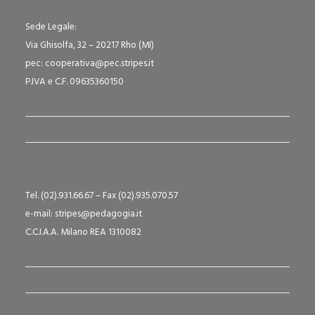
Sede Legale:
Via Ghisolfa, 32 – 20217 Rho (MI)
pec: cooperativa@pec.stripes.it
P.IVA e C.F. 09635360150
Tel. (02).931.66.67 – Fax (02).935.070.57
e-mail: stripes@pedagogia.it
C.C.I.A.A. Milano REA 1310082