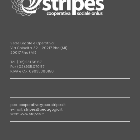
Sede Legale e Operativa:
Via Ghisolfa, 32 – 20217 Rho (MI)
20017 Rho (MI)
Tel. (02).931.66.67
Fax (02).935.070.57
P.IVA e C.F. 09635360150
pec:
cooperativa@pec.stripes.it
e-mail:
stripes@pedagogia.it
Web:
www.stripes.it