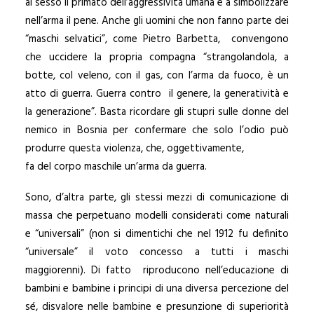
al sesso il primato dell’aggressività umana e a simbolizzare
nell’arma il pene. Anche gli uomini che non fanno parte dei
“maschi selvatici”, come Pietro Barbetta, convengono
che uccidere la propria compagna “strangolandola, a
botte, col veleno, con il gas, con l’arma da fuoco, è un
atto di guerra. Guerra contro il genere, la generatività e
la generazione”. Basta ricordare gli stupri sulle donne del
nemico in Bosnia per confermare che solo l’odio può
produrre questa violenza, che, oggettivamente,
fa del corpo maschile un’arma da guerra.
Sono, d’altra parte, gli stessi mezzi di comunicazione di
massa che perpetuano modelli considerati come naturali
e “universali” (non si dimentichi che nel 1912 fu definito
“universale” il voto concesso a tutti i maschi
maggiorenni). Di fatto riproducono nell’educazione di
bambini e bambine i principi di una diversa percezione del
sé, disvalore nelle bambine e presunzione di superiorità