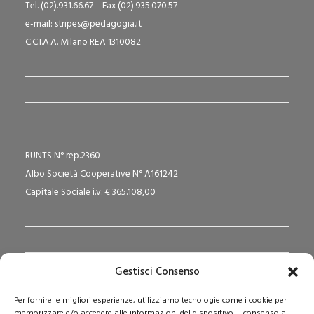
Tel. (02).931.66.67 – Fax (02).935.070.57
e-mail: stripes@pedagogia.it
C.C.I.A.A. Milano REA 1310082
RUNTS N° rep.2360
Albo Società Cooperative N° A161242
Capitale Sociale i.v. € 365.108,00
Gestisci Consenso
Redazione Pedagogika.it e Sede Operativa
Per fornire le migliori esperienze, utilizziamo tecnologie come i cookie per
Via San Domenico Savio, 6 – 20017 Rho (MI)
memorizzare e/o accedere alle informazioni del dispositivo. Il consenso a