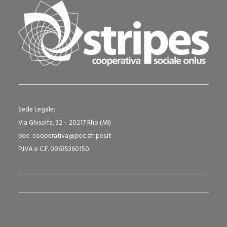
Sede Legale:
Via Ghisolfa, 32 – 20217 Rho (MI)
pec: cooperativa@pec.stripes.it
P.IVA e C.F. 09635360150