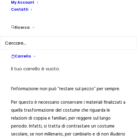
My Account
Contatti
13 DICEMBRE 2004
|
IN
ARTICOLO DEL MESE
|
BY
GIANCARLA
CODRIGNANI
Ricerca
Recensione di Giancarla Codrignani
Recensione –
GIANCARLA CODRIGNANI
I tempi che viviamo sono pieni di ambigue difficoltà: la
Carrello
“società dell’immagine” ha mantenuto nel 2013
Il tuo carrello è vuoto.
un’attenzione forte sui fenomeni che vanno dai
maltrattamenti in famiglia al femminicidio, ma
l’informazione non può “restare sul pezzo” per sempre.
Per questo è necessario conservare i materiali finalizzati a
quella trasformazione del costume che riguarda le
relazioni di coppia e familiari, per reggere sul lungo
periodo. Infatti, si tratta di contrastare un costume
secolare, se non millenario, per cambiarlo e di non illudersi