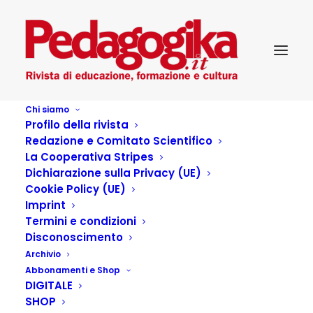
Chi siamo
Profilo della rivista
Redazione e Comitato Scientifico
La Cooperativa Stripes
Dichiarazione sulla Privacy (UE)
Cookie Policy (UE)
Educazione ambientale
Imprint
Termini e condizioni
in età adulta
Disconoscimento
Archivio
Abbonamenti e Shop
1 NOVEMBRE 2013
|
IN
...PEDAGOGIKA DOSSIER
,
DIGITALE
PEDAGOGIKA_XVII_4-AMBIENTE E CAMBIA...MENTI
|
BY
PEDAGOGIKA.IT
SHOP