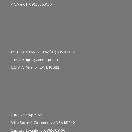
P.IVA e C.F. 09635360150
Tel. (02).931.66.67 – Fax (02).935.070.57
e-mail: stripes@pedagogia.it
C.C.I.A.A. Milano REA 1310082
RUNTS N° rep.2360
Albo Società Cooperative N° A161242
Capitale Sociale i.v. € 365.108,00