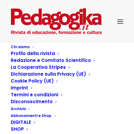
Chi siamo
Profilo della rivista
Redazione e Comitato Scientifico
La Cooperativa Stripes
Dichiarazione sulla Privacy (UE)
Cookie Policy (UE)
La crisi è una
Imprint
Termini e condizioni
opportunità. Sostenibile
Disconoscimento
Archivio
Abbonamenti e Shop
1 NOVEMBRE 2013
|
IN
...PEDAGOGIKA DOSSIER
,
DIGITALE
PEDAGOGIKA_XVII_4-AMBIENTE E CAMBIA...MENTI
|
BY
PEDAGOGIKA.IT
SHOP