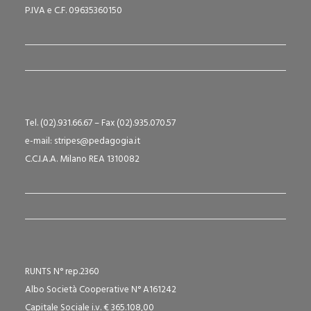
P.IVA e C.F. 09635360150
Tel. (02).931.66.67 – Fax (02).935.070.57
e-mail: stripes@pedagogia.it
C.C.I.A.A. Milano REA 1310082
RUNTS N° rep.2360
Albo Società Cooperative N° A161242
Capitale Sociale i.v. € 365.108,00