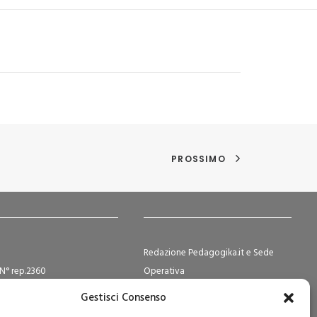
PROSSIMO
Redazione Pedagogika.it e Sede
N° rep.2360
Operativa
ocietà Cooperative N°
Via San Domenico Savio, 6 – 20017
Gestisci Consenso
2
Rho (MI)