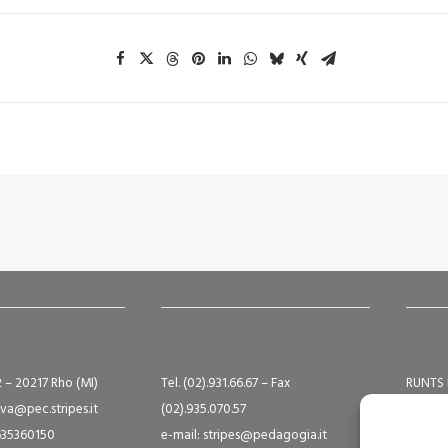
2 – 20217 Rho (MI)
Tel. (02).931.66.67 – Fax
RUNTS 
va@pec.stripes.it
(02).935.070.57
Albo S
9635360150
e-mail: stripes@pedagogia.it
A16124