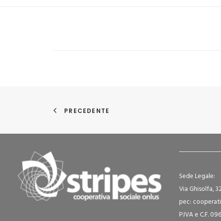
PRECEDENTE
Sede Legale:
Via Ghisolfa, 3
pec: cooperati
P.IVA e C.F. 0