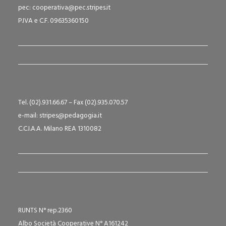
pec: cooperativa@pec.stripes.it
P.IVA e C.F. 09635360150
Tel. (02).931.66.67 – Fax (02).935.070.57
e-mail: stripes@pedagogia.it
C.C.I.A.A. Milano REA 1310082
RUNTS N° rep.2360
Albo Società Cooperative N° A161242