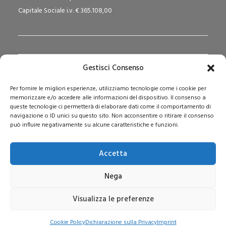
Capitale Sociale i.v. € 365.108,00
Gestisci Consenso
Redazione Pedagogika.it e Sede Operativa
Per fornire le migliori esperienze, utilizziamo tecnologie come i cookie per
Via San Domenico Savio, 6 – 20017 Rho (MI)
memorizzare e/o accedere alle informazioni del dispositivo. Il consenso a
Reg. Tribunale: n. 187 del 29/03/97 | ISSN: 1593-2259
queste tecnologie ci permetterà di elaborare dati come il comportamento di
navigazione o ID unici su questo sito. Non acconsentire o ritirare il consenso
Web:
www.pedagogia.it
può influire negativamente su alcune caratteristiche e funzioni.
Accetta
Nega
Visualizza le preferenze
© 2026 Pedagogia.it. Tutti i diritti riservati
Cookie Policy
Dichiarazione sulla Privacy
Imprint