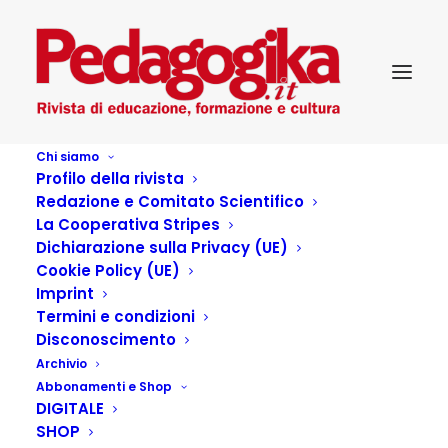
Chi siamo
Profilo della rivista
Redazione e Comitato Scientifico
La Cooperativa Stripes
Dichiarazione sulla Privacy (UE)
Cookie Policy (UE)
Cronaca, migrazioni,
Imprint
Termini e condizioni
educazione:
Disconoscimento
Archivio
collegamenti necessari
Abbonamenti e Shop
DIGITALE
SHOP
15 GIUGNO 2017
|
IN
PEDAGOGIKA_XIX_4-MIGRANTI
|
BY