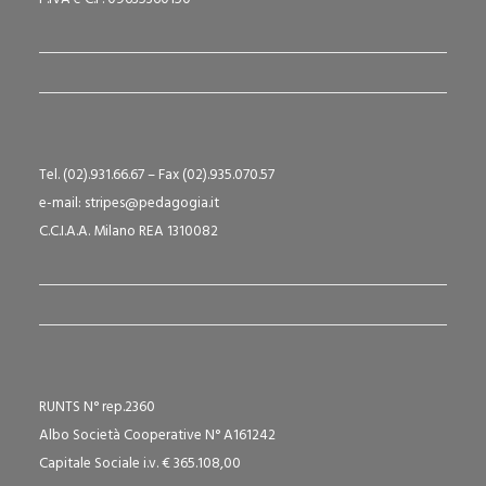
Tel. (02).931.66.67 – Fax (02).935.070.57
e-mail: stripes@pedagogia.it
C.C.I.A.A. Milano REA 1310082
RUNTS N° rep.2360
Albo Società Cooperative N° A161242
Capitale Sociale i.v. € 365.108,00