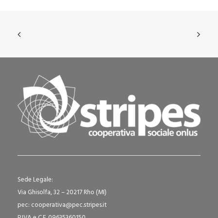
Sede Legale:
Via Ghisolfa, 32 – 20217 Rho (MI)
pec: cooperativa@pec.stripes.it
P.IVA e C.F. 09635360150