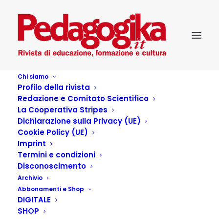
Chi siamo
Profilo della rivista
Redazione e Comitato Scientifico
La Cooperativa Stripes
Dichiarazione sulla Privacy (UE)
Cookie Policy (UE)
La “decrescita” come
Imprint
Termini e condizioni
impegno comune
Disconoscimento
Archivio
Abbonamenti e Shop
26 APRILE 2018
|
IN
...PEDAGOGIKA DOSSIER
,
DIGITALE
PEDAGOGIKA_XXI_4-LE RESPONSABILITÀ
|
BY
SILVIANANNI
SHOP